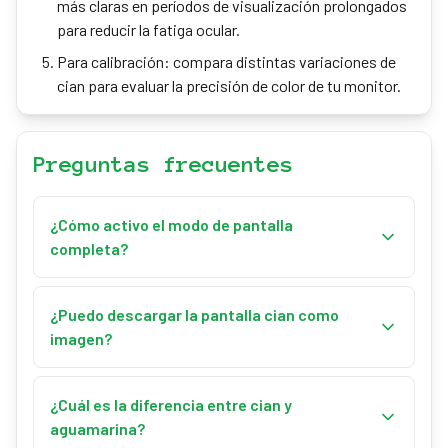
más claras en períodos de visualización prolongados
para reducir la fatiga ocular.
Para calibración: compara distintas variaciones de
cian para evaluar la precisión de color de tu monitor.
Preguntas frecuentes
¿Cómo activo el modo de pantalla
completa?
Haz clic en el botón 'Pantalla completa' o pulsa la
tecla 'F' en tu teclado. Pulsa 'Esc' para salir del modo
¿Puedo descargar la pantalla cian como
de pantalla completa.
imagen?
¡Sí! Selecciona la resolución deseada en el menú
desplegable o introduce dimensiones
¿Cuál es la diferencia entre cian y
personalizadas y haz clic en 'Descargar'. La pantalla
aguamarina?