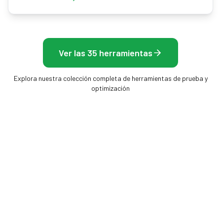
Ver las 35 herramientas
Explora nuestra colección completa de herramientas de prueba y
optimización
Frame Rate Test
Herramientas gratuitas en el navegador para medir
tu pantalla, ratón y tasa de fotogramas — sin
instalar, resultados al instante.