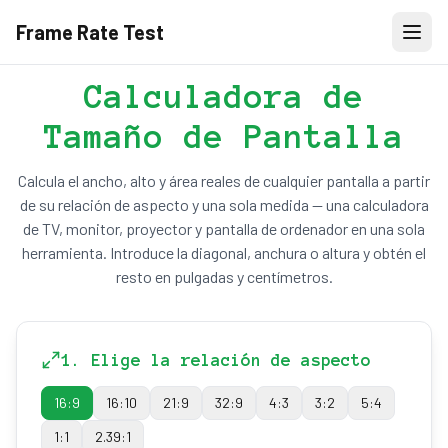
Frame Rate Test
Calculadora de
Tamaño de Pantalla
Calcula el ancho, alto y área reales de cualquier pantalla a partir
de su relación de aspecto y una sola medida — una calculadora
de TV, monitor, proyector y pantalla de ordenador en una sola
herramienta. Introduce la diagonal, anchura o altura y obtén el
resto en pulgadas y centímetros.
1. Elige la relación de aspecto
16:9
16:10
21:9
32:9
4:3
3:2
5:4
1:1
2.39:1