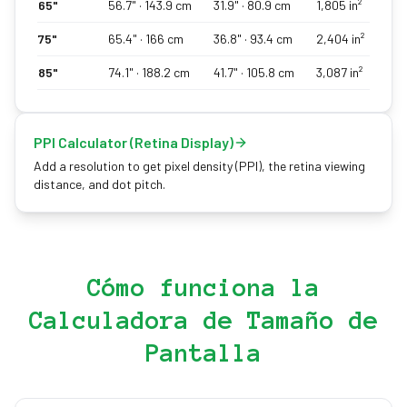
65
"
56.7
" ·
143.9
cm
31.9
" ·
80.9
cm
1,805
in²
75
"
65.4
" ·
166
cm
36.8
" ·
93.4
cm
2,404
in²
85
"
74.1
" ·
188.2
cm
41.7
" ·
105.8
cm
3,087
in²
PPI Calculator (Retina Display)
Add a resolution to get pixel density (PPI), the retina viewing
distance, and dot pitch.
Cómo funciona la
Calculadora de Tamaño de
Pantalla