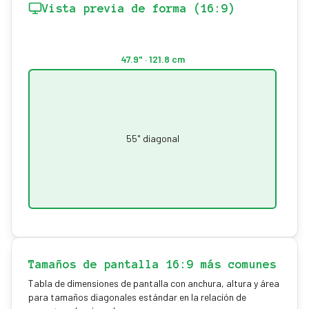
Vista previa de forma (16:9)
47.9
" ·
121.8
cm
55
" diagonal
27
" ·
6
Tamaños de pantalla 16:9 más comunes
Tabla de dimensiones de pantalla con anchura, altura y área
para tamaños diagonales estándar en la relación de