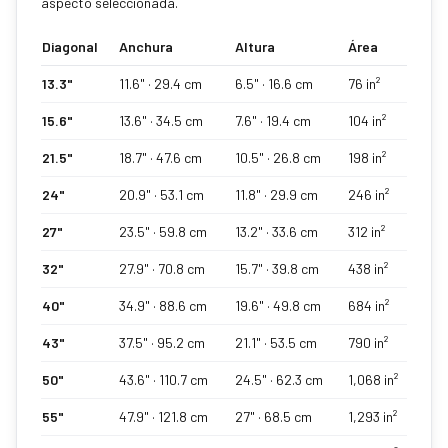
aspecto seleccionada.
Diagonal
Anchura
Altura
Área
13.3
"
11.6
" ·
29.4
cm
6.5
" ·
16.6
cm
76
in²
15.6
"
13.6
" ·
34.5
cm
7.6
" ·
19.4
cm
104
in²
21.5
"
18.7
" ·
47.6
cm
10.5
" ·
26.8
cm
198
in²
24
"
20.9
" ·
53.1
cm
11.8
" ·
29.9
cm
246
in²
27
"
23.5
" ·
59.8
cm
13.2
" ·
33.6
cm
312
in²
32
"
27.9
" ·
70.8
cm
15.7
" ·
39.8
cm
438
in²
40
"
34.9
" ·
88.6
cm
19.6
" ·
49.8
cm
684
in²
43
"
37.5
" ·
95.2
cm
21.1
" ·
53.5
cm
790
in²
50
"
43.6
" ·
110.7
cm
24.5
" ·
62.3
cm
1,068
in²
55
"
47.9
" ·
121.8
cm
27
" ·
68.5
cm
1,293
in²