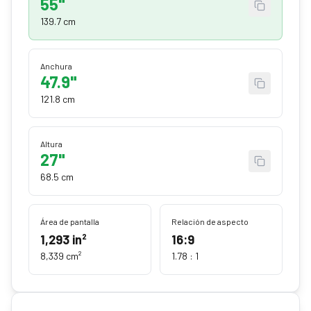
55"
139.7 cm
Anchura
47.9"
121.8 cm
Altura
27"
68.5 cm
Área de pantalla
Relación de aspecto
1,293
in²
16:9
8,339
cm²
1.78
: 1