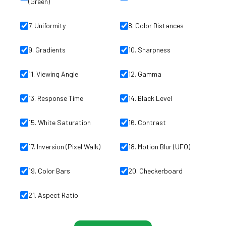
(Green)
7
.
Uniformity
8
.
Color Distances
9
.
Gradients
10
.
Sharpness
11
.
Viewing Angle
12
.
Gamma
13
.
Response Time
14
.
Black Level
15
.
White Saturation
16
.
Contrast
17
.
Inversion (Pixel Walk)
18
.
Motion Blur (UFO)
19
.
Color Bars
20
.
Checkerboard
21
.
Aspect Ratio