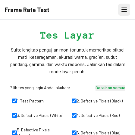
Frame Rate Test
Tes Layar
Suite lengkap pengujian monitor untuk memeriksa piksel
mati, keseragaman, akurasi warna, gradien, sudut
pandang, gamma, dan waktu respons. Jalankan tes dalam
mode layar penuh.
Pilih tes yang ingin Anda lakukan:
Batalkan semua
1
.
Test Pattern
2
.
Defective Pixels (Black)
3
.
Defective Pixels (White)
4
.
Defective Pixels (Red)
5
.
Defective Pixels
6
.
Defective Pixels (Blue)