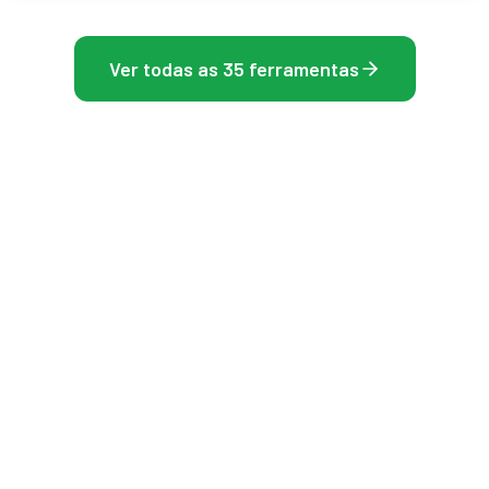
Ver todas as 35 ferramentas
Explore nossa coleção completa de ferramentas de teste e otimização
Frame Rate Test
Ferramentas gratuitas no navegador para medir sua
tela, mouse e taxa de quadros — sem instalar,
resultados instantâneos.
TAXA DE QUADROS
TELA E DISPLAY
Teste de FPS
Teste de Tela
Teste de Hz do Monitor (Taxa de
Teste de vazamento de luz