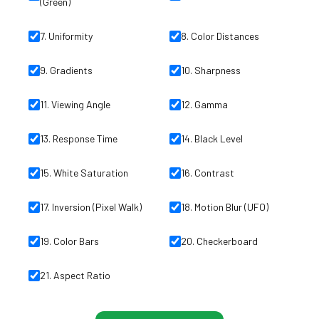
(Green)
7
.
Uniformity
8
.
Color Distances
9
.
Gradients
10
.
Sharpness
11
.
Viewing Angle
12
.
Gamma
13
.
Response Time
14
.
Black Level
15
.
White Saturation
16
.
Contrast
17
.
Inversion (Pixel Walk)
18
.
Motion Blur (UFO)
19
.
Color Bars
20
.
Checkerboard
21
.
Aspect Ratio