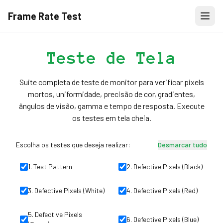
Frame Rate Test
Teste de Tela
Suite completa de teste de monitor para verificar pixels
mortos, uniformidade, precisão de cor, gradientes,
ângulos de visão, gamma e tempo de resposta. Execute
os testes em tela cheia.
Escolha os testes que deseja realizar:
Desmarcar tudo
1
.
Test Pattern
2
.
Defective Pixels (Black)
3
.
Defective Pixels (White)
4
.
Defective Pixels (Red)
5
.
Defective Pixels
6
.
Defective Pixels (Blue)