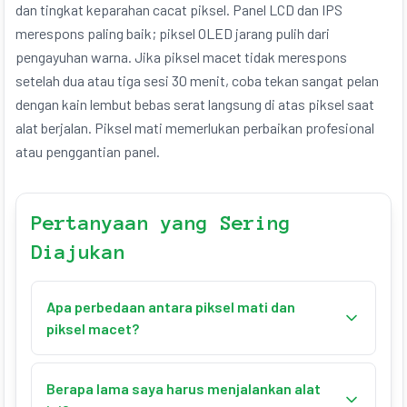
dan tingkat keparahan cacat piksel. Panel LCD dan IPS
merespons paling baik; piksel OLED jarang pulih dari
pengayuhan warna. Jika piksel macet tidak merespons
setelah dua atau tiga sesi 30 menit, coba tekan sangat pelan
dengan kain lembut bebas serat langsung di atas piksel saat
alat berjalan. Piksel mati memerlukan perbaikan profesional
atau penggantian panel.
Pertanyaan yang Sering
Diajukan
Apa perbedaan antara piksel mati dan
piksel macet?
Piksel mati tidak menerima sinyal listrik dan tampak
hitam permanen — perangkat lunak tidak dapat
Berapa lama saya harus menjalankan alat