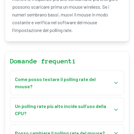
possono scaricare prima un mouse wireless. Se i
numeri sembrano bassi, muovi il mouse in modo
costante e verifica nel software del mouse
l’impostazione del polling rate.
Domande frequenti
Come posso testare il polling rate del
mouse?
Puoi usare il nostro strumento per il polling rate del
mouse in questa pagina. Avvia semplicemente il
Un polling rate più alto incide sull’uso della
test e muovi il mouse per misurarne il polling rate
CPU?
reale.
Sì, polling rate più alti aumentano l’uso della CPU,
perché il sistema deve elaborare più aggiornamenti
Posso cambiare il polling rate del mouse?