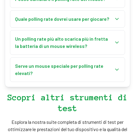
di posizione del mouse. Le CPU moderne
Molti mouse da gaming permettono di regolare il
gestiscono però senza problemi frequenze fino a
polling rate tramite il loro software dedicato.
Quale polling rate dovrei usare per giocare?
1000Hz.
Controlla il software del produttore del mouse per
Per il gioco competitivo sono consigliati 500Hz o
questa opzione.
1000Hz. I giocatori occasionali possono usare
Un polling rate più alto scarica più in fretta
500Hz, mentre i giocatori di esports preferiscono
la batteria di un mouse wireless?
spesso 1000Hz o più.
Sì, polling rate più alti richiedono una comunicazione
più frequente, che può aumentare il consumo della
Serve un mouse speciale per polling rate
batteria nei mouse wireless.
elevati?
Sì, i mouse da gaming di solito supportano polling
rate più alti. I mouse da ufficio di base in genere si
Scopri altri strumenti di
fermano a 125Hz.
test
Esplora la nostra suite completa di strumenti di test per
ottimizzare le prestazioni del tuo dispositivo e la qualità del