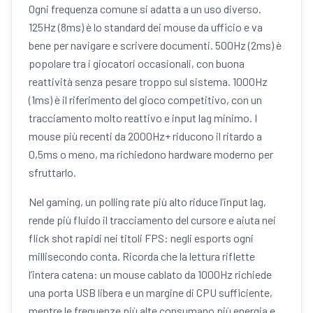
Ogni frequenza comune si adatta a un uso diverso.
125Hz (8ms) è lo standard dei mouse da ufficio e va
bene per navigare e scrivere documenti. 500Hz (2ms) è
popolare tra i giocatori occasionali, con buona
reattività senza pesare troppo sul sistema. 1000Hz
(1ms) è il riferimento del gioco competitivo, con un
tracciamento molto reattivo e input lag minimo. I
mouse più recenti da 2000Hz+ riducono il ritardo a
0,5ms o meno, ma richiedono hardware moderno per
sfruttarlo.
Nel gaming, un polling rate più alto riduce l’input lag,
rende più fluido il tracciamento del cursore e aiuta nei
flick shot rapidi nei titoli FPS: negli esports ogni
millisecondo conta. Ricorda che la lettura riflette
l’intera catena: un mouse cablato da 1000Hz richiede
una porta USB libera e un margine di CPU sufficiente,
mentre le frequenze più alte consumano più energia e