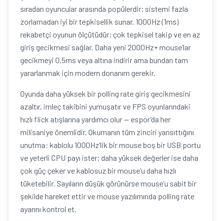
sıradan oyuncular arasında popülerdir; sistemi fazla
zorlamadan iyi bir tepkisellik sunar. 1000Hz (1ms)
rekabetçi oyunun ölçütüdür; çok tepkisel takip ve en az
giriş gecikmesi sağlar. Daha yeni 2000Hz+ mouse’lar
gecikmeyi 0,5ms veya altına indirir ama bundan tam
yararlanmak için modern donanım gerekir.
Oyunda daha yüksek bir polling rate giriş gecikmesini
azaltır, imleç takibini yumuşatır ve FPS oyunlarındaki
hızlı flick atışlarına yardımcı olur — espor’da her
milisaniye önemlidir. Okumanın tüm zinciri yansıttığını
unutma: kablolu 1000Hz’lik bir mouse boş bir USB portu
ve yeterli CPU payı ister; daha yüksek değerler ise daha
çok güç çeker ve kablosuz bir mouse’u daha hızlı
tüketebilir. Sayıların düşük görünürse mouse’u sabit bir
şekilde hareket ettir ve mouse yazılımında polling rate
ayarını kontrol et.