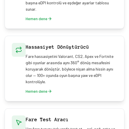
başına eDPI kontrolü ve eşdeğer ayarlar tablosu
sunar.
Hemen dene
Hassasiyet Dönüştürücü
Fare hassasiyetini Valorant, CS2, Apex ve Fortnite
gibi oyunlar arasında aynı 360° dönüş mesafesini
koruyarak dönüştür, böylece nişan alma hissin aynı
olur — 100+ oyunda oyun başına yaw ve eDPI
kontrolüyle.
Hemen dene
Fare Test Aracı
Her fare tuşunu tek yerde test et — sol, sağ, orta ve