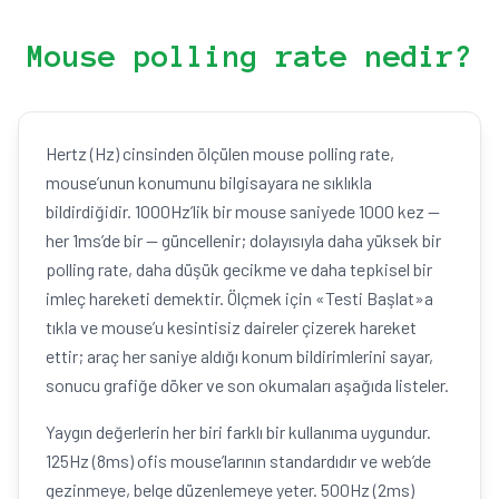
Mouse polling rate nedir?
Hertz (Hz) cinsinden ölçülen mouse polling rate,
mouse’unun konumunu bilgisayara ne sıklıkla
bildirdiğidir. 1000Hz’lik bir mouse saniyede 1000 kez —
her 1ms’de bir — güncellenir; dolayısıyla daha yüksek bir
polling rate, daha düşük gecikme ve daha tepkisel bir
imleç hareketi demektir. Ölçmek için «Testi Başlat»a
tıkla ve mouse’u kesintisiz daireler çizerek hareket
ettir; araç her saniye aldığı konum bildirimlerini sayar,
sonucu grafiğe döker ve son okumaları aşağıda listeler.
Yaygın değerlerin her biri farklı bir kullanıma uygundur.
125Hz (8ms) ofis mouse’larının standardıdır ve web’de
gezinmeye, belge düzenlemeye yeter. 500Hz (2ms)