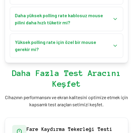
Rekabetçi oyun için 500Hz veya 1000Hz önerilir.
Sıradan oyuncular 500Hz kullanabilir; espor
Daha yüksek polling rate kablosuz mouse
oyuncuları ise genellikle 1000Hz veya daha yükseğini
pilini daha hızlı tüketir mi?
tercih eder.
Evet, daha yüksek polling rate değerleri daha sık
iletişim gerektirir; bu da kablosuz mouse’larda pil
Yüksek polling rate için özel bir mouse
tüketimini artırabilir.
gerekir mi?
Evet, oyuncu mouse’ları genellikle daha yüksek
polling rate değerlerini destekler. Temel ofis
Daha Fazla Test Aracını
mouse’ları çoğunlukla en fazla 125Hz’e çıkar.
Keşfet
Cihazının performansını ve ekran kalitesini optimize etmek için
kapsamlı test araçları setimizi keşfet.
Fare Kaydırma Tekerleği Testi