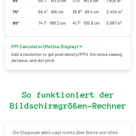
65
"
56.7
" ·
143.9
cm
31.9
" ·
80.9
cm
1,805
in²
75
"
65.4
" ·
166
cm
36.8
" ·
93.4
cm
2,404
in²
85
"
74.1
" ·
188.2
cm
41.7
" ·
105.8
cm
3,087
in²
PPI Calculator (Retina Display)
Add a resolution to get pixel density (PPI), the retina viewing
distance, and dot pitch.
So funktioniert der
Bildschirmgrößen-Rechner
Die Diagonale allein sagt nichts über Breite und Höhe