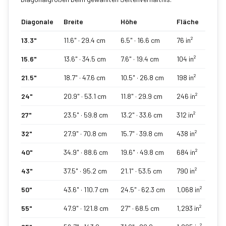
Diagonale
Breite
Höhe
Fläche
13.3
"
11.6
" ·
29.4
cm
6.5
" ·
16.6
cm
76
in²
15.6
"
13.6
" ·
34.5
cm
7.6
" ·
19.4
cm
104
in²
21.5
"
18.7
" ·
47.6
cm
10.5
" ·
26.8
cm
198
in²
24
"
20.9
" ·
53.1
cm
11.8
" ·
29.9
cm
246
in²
27
"
23.5
" ·
59.8
cm
13.2
" ·
33.6
cm
312
in²
32
"
27.9
" ·
70.8
cm
15.7
" ·
39.8
cm
438
in²
40
"
34.9
" ·
88.6
cm
19.6
" ·
49.8
cm
684
in²
43
"
37.5
" ·
95.2
cm
21.1
" ·
53.5
cm
790
in²
50
"
43.6
" ·
110.7
cm
24.5
" ·
62.3
cm
1,068
in²
55
"
47.9
" ·
121.8
cm
27
" ·
68.5
cm
1,293
in²