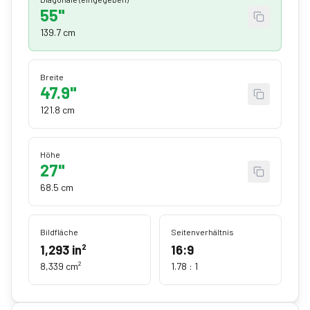
55"
139.7 cm
Breite
47.9"
121.8 cm
Höhe
27"
68.5 cm
Bildfläche
Seitenverhältnis
1,293
in²
16:9
8,339
cm²
1.78
: 1