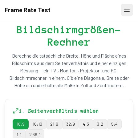
Frame Rate Test
Bildschirmgrößen-
Rechner
Berechne die tatsächliche Breite, Höhe und Fläche eines
Bildschirms aus dem Seitenverhältnis und einer einzigen
Messung — ein TV-, Monitor-, Projektor- und PC-
Bildschirmrechner in einem. Gib eine Diagonale, Breite oder
Höhe ein und erhalte alle Maße in Zoll und Zentimetern.
1. Seitenverhältnis wählen
16:9
16:10
21:9
32:9
4:3
3:2
5:4
1:1
2.39:1