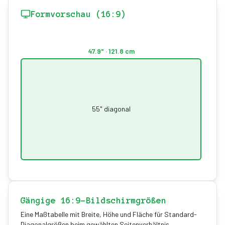
Formvorschau (16:9)
47.9
" ·
121.8
cm
55
" diagonal
27
" ·
6
Gängige 16:9-Bildschirmgrößen
Eine Maßtabelle mit Breite, Höhe und Fläche für Standard-
Diagonalgrößen beim gewählten Seitenverhältnis.