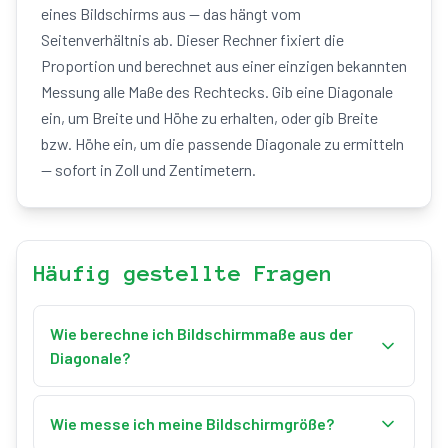
eines Bildschirms aus — das hängt vom
Seitenverhältnis ab. Dieser Rechner fixiert die
Proportion und berechnet aus einer einzigen bekannten
Messung alle Maße des Rechtecks. Gib eine Diagonale
ein, um Breite und Höhe zu erhalten, oder gib Breite
bzw. Höhe ein, um die passende Diagonale zu ermitteln
— sofort in Zoll und Zentimetern.
Häufig gestellte Fragen
Wie berechne ich Bildschirmmaße aus der
Diagonale?
Für ein Seitenverhältnis w:h gilt: Diagonalfaktor k =
√(w² + h²). Breite = Diagonale × w ÷ k, Höhe =
Wie messe ich meine Bildschirmgröße?
Diagonale × h ÷ k. Bei 16:9 ist k ≈ 18,36, also ist ein