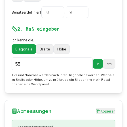
:
Benutzerdefiniert
2. Maß eingeben
Ich kenne die…
Diagonale
Breite
Höhe
in
cm
TVs und Monitore werden nach ihrer Diagonale beworben. Wechsle
zu Breite oder Höhe, um zu prüfen, ob ein Bildschirm in ein Regal
oder an eine Wand passt.
Abmessungen
Kopieren
Diagonale
(eingegeben)