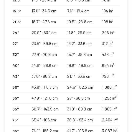
15.6
"
13.6
" ·
34.5
cm
7.6
" ·
19.4
cm
104
in²
21.5
"
18.7
" ·
47.6
cm
10.5
" ·
26.8
cm
198
in²
24
"
20.9
" ·
53.1
cm
11.8
" ·
29.9
cm
246
in²
27
"
23.5
" ·
59.8
cm
13.2
" ·
33.6
cm
312
in²
32
"
27.9
" ·
70.8
cm
15.7
" ·
39.8
cm
438
in²
40
"
34.9
" ·
88.6
cm
19.6
" ·
49.8
cm
684
in²
43
"
37.5
" ·
95.2
cm
21.1
" ·
53.5
cm
790
in²
50
"
43.6
" ·
110.7
cm
24.5
" ·
62.3
cm
1,068
in²
55
"
47.9
" ·
121.8
cm
27
" ·
68.5
cm
1,293
in²
65
"
56.7
" ·
143.9
cm
31.9
" ·
80.9
cm
1,805
in²
75
"
65.4
" ·
166
cm
36.8
" ·
93.4
cm
2,404
in²
85
"
74.1
" ·
188.2
cm
41.7
" ·
105.8
cm
3,087
in²