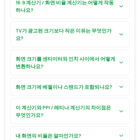
측정값을 입력하세요. TV 스탠드, 선반 또는 벽감에
16:9 계산기 / 화면 비율 계산기는 어떻게 작동
화면이 맞는지 확인할 때 유용합니다.
하나요?
화면 비율은 너비 대 높이의 비율입니다(16:9, 21:9,
4:3 등). 비율이 고정되면 하나의 측정값으로 전체
TV가 광고된 크기보다 작은 이유는 무엇인가
직사각형이 결정됩니다. 16:9 같은 프리셋을 선택
요?
하거나 2.39:1 같은 사용자 지정 비율을 입력하세
광고된 크기는 너비가 아닌 대각선입니다. 32인치
요.
16:9 모니터는 너비가 약 27.9"(70.9cm)에 불과합니
화면 크기를 센티미터와 인치 사이에서 어떻게
다 — 32인치가 모서리에서 모서리까지 측정되기
변환하나요?
때문에 숫자보다 더 좁습니다.
1인치는 2.54센티미터입니다. 인치에 2.54를 곱하
면 센티미터, 센티미터를 2.54로 나누면 인치가 됩
화면 크기에 베젤이나 스탠드가 포함되나요?
니다. 24인치 화면의 대각선은 60.96cm입니다. 이
아니요. 화면 크기는 활성 디스플레이 영역만 모서
계산기는 모든 치수를 두 단위로 동시에 표시합니
리에서 모서리까지 측정합니다. 베젤, 프레임, 스탠
이 계산기와 PPI / 레티나 계산기의 차이점은
다.
드를 더하면 전체 제품은 더 큽니다 — TV나 모니터
무엇인가요?
가 물리적으로 맞는지 계획할 때 항상 제조업체의
이 화면 크기 계산기는 순수하게 물리적 기하학 —
제품 치수를 확인하세요.
화면 비율과 하나의 측정값 — 으로만 작동하며 픽
내 화면의 비율은 얼마인가요?