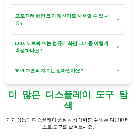
셀 해상도가 필요 없습니다. 픽셀 밀도(PPI), 도트
대부분의 TV와 최신 모니터는 16:9입니다. 많은 노
피치 또는 레티나 시청 거리를 원한다면 Retina
트북은 16:10을, 울트라와이드 모니터는 21:9 또는
프로젝터 화면 크기 계산기로 사용할 수 있나
Display 계산기를 사용하세요.
32:9을, 구형 디스플레이와 iPad는 4:3을, Microsoft
요?
Surface는 3:2를 사용합니다. 해상도를 알고 있다
네. 16:9, 16:10, 21:9, 4:3 또는 사용자 지정 비율 등 어
면 너비를 높이로 나누세요: 1920 ÷ 1080 = 1.78 ≈
떤 비율이든 선택하고 알고 있는 치수를 입력하세
LCD, 노트북 또는 컴퓨터 화면 크기를 어떻게
16:9.
요. 홈시어터의 경우 사용 가능한 너비나 원하는 대
측정하나요?
각선을 입력하면 인치와 센티미터로 화면 치수를
LCD 패널을 대각선으로, 플라스틱 베젤을 제외하
얻을 수 있습니다.
고 켜진 영역의 모서리에서 모서리까지 측정하세
16:9 화면의 치수는 얼마인가요?
요. 그 숫자를 입력하고 화면 비율을 선택하면(대부
16:9의 경우 너비는 약 0.872 × 대각선, 높이는 약
분의 노트북과 모니터는 16:9, 일부는 16:10 또는
0.490 × 대각선입니다. 24인치 화면은 약 20.9 × 11.8"
3:2) 정확한 디스플레이 치수를 얻을 수 있습니다.
더 많은 디스플레이 도구 탐
(53.1 × 29.9cm)이고 65인치 TV는 약 56.7 × 31.9"(144 ×
색
81cm)입니다. 참조 테이블은 모든 일반 크기에 대한
16:9 치수를 나열합니다.
기기 성능과 디스플레이 품질을 최적화할 수 있는 다양한 테
스트 도구를 살펴보세요.