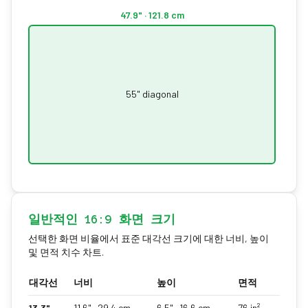
47.9
" ·
121.8
cm
55
" diagonal
27
" ·
6
일반적인 16:9 화면 크기
선택한 화면 비율에서 표준 대각선 크기에 대한 너비, 높이
및 면적 치수 차트.
대각선
너비
높이
면적
13.3
"
11.6
" ·
29.4
cm
6.5
" ·
16.6
cm
76
in²