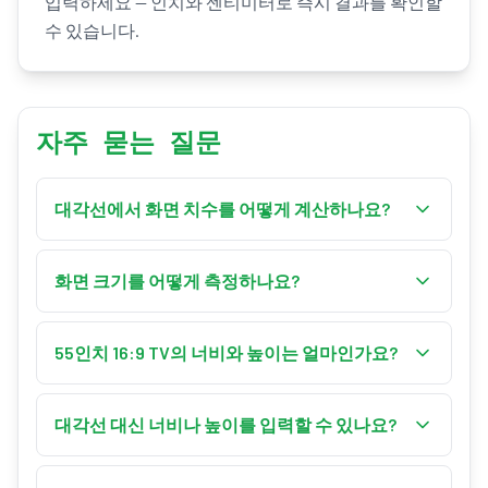
입력하세요 — 인치와 센티미터로 즉시 결과를 확인할
수 있습니다.
자주 묻는 질문
대각선에서 화면 치수를 어떻게 계산하나요?
화면 비율 w:h에 대해 대각선 계수 k = √(w² + h²)입
니다. 너비 = 대각선 × w ÷ k, 높이 = 대각선 × h ÷ k.
화면 크기를 어떻게 측정하나요?
16:9의 경우 k ≈ 18.36이므로 55인치 TV는 너비 약
화면 크기는 대각선입니다 — 베젤을 제외하고 보
47.9", 높이 약 27.0"입니다. 이 계산기가 인치와 센티
이는 패널의 한쪽 모서리에서 반대쪽 모서리까지
55인치 16:9 TV의 너비와 높이는 얼마인가요?
미터로 즉시 계산합니다.
직선으로 측정하세요. 27인치 모니터는 모서리에
55인치 16:9 화면은 너비 약 47.9"(121.8cm), 높이 약
서 모서리까지 약 68.6cm가 나와야 합니다. 해당 대
27.0"(68.5cm)이며 시청 면적은 약 1293 in²입니다. 55
대각선 대신 너비나 높이를 입력할 수 있나요?
각선을 올바른 화면 비율과 함께 입력하면 정확한
인치는 패널의 대각선만을 나타내며 — 물리적인
너비와 높이를 얻을 수 있습니다.
네. 선택기를 너비나 높이로 전환하고 가지고 있는
캐비닛은 베젤과 스탠드 때문에 조금 더 큽니다.