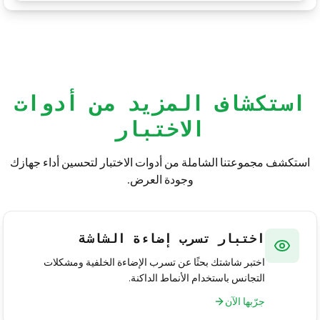
مختلفة، لذا نادراً ما تفيد هذه الطريقة — اتصل بالشركة
بقماش ناعم أثناء تشغيل الأداة. إن فشل ذلك، اتصل
المصنّعة إذا أظهر OLED الخاص بك بكسلاً عالقاً.
بالشركة المصنّعة — لدى كثير من الشاشات سياسة
ضمان للبكسل المعيب. وكملاذ أخير، لا يبقى سوى
استبدال اللوحة بواسطة متخصص.
استكشاف المزيد من أدوات
الاختبار
استكشف مجموعتنا الشاملة من أدوات الاختبار لتحسين أداء جهازك
وجودة العرض.
اختبار تسرب إضاءة الشاشة
اختبر شاشتك بحثًا عن تسرب الإضاءة الخلفية ومشكلات
التجانس باستخدام الأنماط الداكنة.
جرّبها الآن