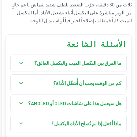
ثلاث من 30 دقيقة، جرّب الضغط بلطف شديد بقماش ناعم خالٍ
من الوبر مباشرةً على البكسل أثناء تشغيل الأداة. أما البكسل
الميت كلياً فيتطلب إصلاحاً احترافياً أو استبدال اللوحة.
الأسئلة الشائعة
ما الفرق بين البكسل الميت والبكسل العالق؟
لا يتلقى البكسل الميت أي إشارة كهربائية ويظهر أسود
بشكل دائم — البرمجيات لا تستطيع إصلاحه. أما البكسل
كم من الوقت يجب أن أُشغّل الأداة؟
العالق فبلوراته السائلة متجمدة على لون واحد (أحمر أو
شغّل الأداة 20–30 دقيقة في كل جلسة. إن لم يستجب
أخضر أو أزرق)، وقد يستجيب للتنقل السريع بين الألوان.
البكسل، حاوِل مجدداً بعد استراحة. تستجيب معظم
هل سيعمل هذا على شاشات OLED أو AMOLED؟
البكسلات العالقة القابلة للاسترداد في جلسة أو
صُمِّم التنقل السريع بين الألوان لشاشات LCD/IPS
جلستين؛ إن لم يكن هناك تغيير بعد ثلاث محاولات،
حيث يمكن إعادة تنشيط البلورات السائلة. تستخدم
ماذا أفعل إذا لم تُصلح الأداة البكسل؟
فالبكسل على الأرجح عالق بشكل دائم أو ميت.
شاشات OLED و AMOLED مواد عضوية تتدهور بطريقة
بعد عدة جلسات دون تحسّن، جرّب الضغط الخفيف