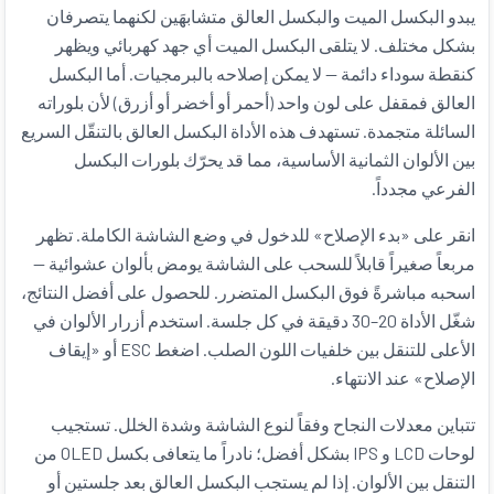
يبدو البكسل الميت والبكسل العالق متشابهَين لكنهما يتصرفان
بشكل مختلف. لا يتلقى البكسل الميت أي جهد كهربائي ويظهر
كنقطة سوداء دائمة — لا يمكن إصلاحه بالبرمجيات. أما البكسل
العالق فمقفل على لون واحد (أحمر أو أخضر أو أزرق) لأن بلوراته
السائلة متجمدة. تستهدف هذه الأداة البكسل العالق بالتنقّل السريع
بين الألوان الثمانية الأساسية، مما قد يحرّك بلورات البكسل
الفرعي مجدداً.
انقر على «بدء الإصلاح» للدخول في وضع الشاشة الكاملة. تظهر
مربعاً صغيراً قابلاً للسحب على الشاشة يومض بألوان عشوائية —
اسحبه مباشرةً فوق البكسل المتضرر. للحصول على أفضل النتائج،
شغّل الأداة 20–30 دقيقة في كل جلسة. استخدم أزرار الألوان في
الأعلى للتنقل بين خلفيات اللون الصلب. اضغط ESC أو «إيقاف
الإصلاح» عند الانتهاء.
تتباين معدلات النجاح وفقاً لنوع الشاشة وشدة الخلل. تستجيب
لوحات LCD و IPS بشكل أفضل؛ نادراً ما يتعافى بكسل OLED من
التنقل بين الألوان. إذا لم يستجب البكسل العالق بعد جلستين أو