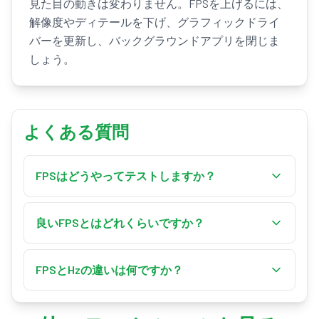
見た目の動きは変わりません。FPSを上げるには、
解像度やディテールを下げ、グラフィックドライ
バーを更新し、バックグラウンドアプリを閉じま
しょう。
よくある質問
FPSはどうやってテストしますか？
上の「テスト開始」を押してください。ツール
がブラウザのフレームレートをリアルタイムで
良いFPSとはどれくらいですか？
計測し、ストレススライダーで負荷を加えて性
60 FPSはほとんどの用途で滑らかな基準です。
能がどこまで保たれるかを確認できます。
競技ゲーマーは120 FPS以上を目指し、30 FPSは
FPSとHzの違いは何ですか？
快適な動きの下限の目安です。
FPSはデバイスが1秒間にレンダリングするフレ
ーム数、Hzはディスプレイが1秒間に更新する回