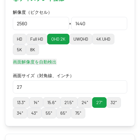
解像度（ピクセル）
×
HD
Full HD
QHD 2K
UWQHD
4K UHD
5K
8K
画面解像度を自動検出
画面サイズ（対角線、インチ）
13.3
"
14
"
15.6
"
21.5
"
24
"
27
"
32
"
34
"
43
"
55
"
65
"
75
"