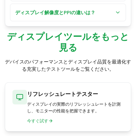
標準基準は20/20視力（1 arcmin、60 PPD）を想
されます。
定しています。より高いPPIを必要とするより厳
ディスプレイ解像度とPPIの違いは？
しい基準のために、0.6 arcmin（100 PPD）また
解像度は総ピクセル数（例：3840 × 2160）、PPI
は0.4 arcminに切り替えられます。
は1インチあたりのピクセル密度です。同じ解像
ディスプレイツールをもっと
度の2つの画面でも、サイズが異なれば大きく異
見る
なるPPIを持つことがあります。
デバイスのパフォーマンスとディスプレイ品質を最適化す
る充実したテストツールをご覧ください。
リフレッシュレートテスター
ディスプレイの実際のリフレッシュレートを計測
し、モニターの性能を把握できます。
今すぐ試す