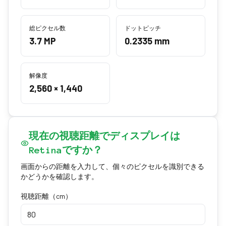
総ピクセル数
ドットピッチ
3.7 MP
0.2335 mm
解像度
2,560 × 1,440
現在の視聴距離でディスプレイは
Retinaですか？
画面からの距離を入力して、個々のピクセルを識別できる
かどうかを確認します。
視聴距離（cm）