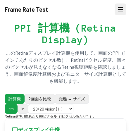
Frame Rate Test
PPI 計算機 (Retina
Display)
このRetinaディスプレイ計算機を使用して、画面のPPI（1
インチあたりのピクセル数）、Retinaピクセル密度、個々
のピクセルが見えなくなるRetina視聴距離を確認しましょ
う。画面解像度計算機およびモニターサイズ計算機として
も機能します。
計算機
2画面を比較
距離 → サイズ
cm
in
Retina基準: 1度あたり60ピクセル（1ピクセルあたり1′）。
ディスプレイ仕様