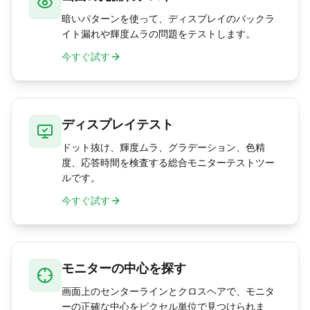
暗いパターンを使って、ディスプレイのバックラ
イト漏れや輝度ムラの問題をテストします。
今すぐ試す
ディスプレイテスト
ドット抜け、輝度ムラ、グラデーション、色精
度、応答時間を検査する総合モニターテストツー
ルです。
今すぐ試す
モニターの中心を探す
画面上のセンターラインとクロスヘアで、モニタ
ーの正確な中心をピクセル単位で見つけられま