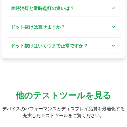
常時消灯と常時点灯の違いは？
常時消灯（ドット抜け）は黒いまま変化せず、常時
点灯は赤・緑・青などの一色で固定されます。
ドット抜けは直せますか？
常時点灯はピクセル修復ツールや軽い圧力で直るこ
とがあります。本当のドット抜けはハードウェア故
ドット抜けはいくつまで正常ですか？
障で、通常は修理できません。
メーカーはパネルの等級に応じて数個の不良画素を
許容します。最も厳しい等級のみがドット抜けゼロ
を保証します。
他のテストツールを見る
デバイスのパフォーマンスとディスプレイ品質を最適化する
充実したテストツールをご覧ください。