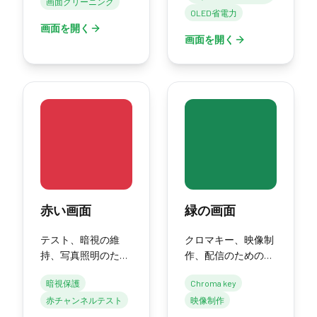
画面クリーニング
純粋な白。
OLED省電力
画面を開く
画面を開く
赤い画面
緑の画面
テスト、暗視の維
クロマキー、映像制
持、写真照明のため
作、配信のための純
の純粋な赤。
粋な緑の画面。
暗視保護
Chroma key
赤チャンネルテスト
映像制作