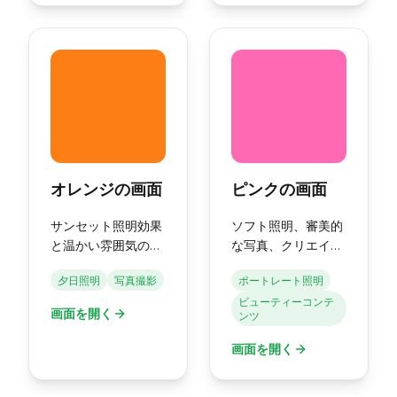
オレンジの画面
ピンクの画面
サンセット照明効果
ソフト照明、審美的
と温かい雰囲気のた
な写真、クリエイテ
めの純粋なオレンジ
ィブプロジェクトの
夕日照明
写真撮影
ポートレート照明
の画面。
ための純粋なピンク
ビューティーコンテ
の画面。
画面を開く
ンツ
画面を開く