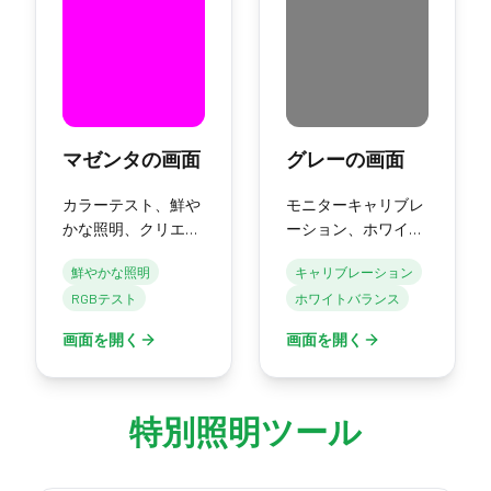
マゼンタの画面
グレーの画面
カラーテスト、鮮や
モニターキャリブレ
かな照明、クリエイ
ーション、ホワイト
ティブな効果のため
バランス、ニュート
鮮やかな照明
キャリブレーション
の純粋なマゼンタの
ラルリファレンスの
RGBテスト
ホワイトバランス
画面。
ための純粋なグレー
の画面。
画面を開く
画面を開く
特別照明ツール