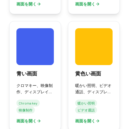
画面を開く
画面を開く
青い画面
黄色い画面
クロマキー、映像制
暖かい照明、ビデオ
作、ディスプレイテ
通話、ディスプレイ
ストのための純粋な
テストのための純粋
Chroma key
暖かい照明
青い画面。
な黄色い画面。
映像制作
ビデオ通話
画面を開く
画面を開く