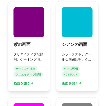
紫の画面
シアンの画面
クリエイティブな照
カラーテスト、クー
明、ゲーミング演
ルな周囲照明、クリ
出、ムード効果のた
エイティブプロジェ
ゲーミング演出
クール照明
めの純粋な紫の画
クトのための純粋な
クリエイティブ照明
RGBテスト
面。
シアンの画面。
画面を開く
画面を開く