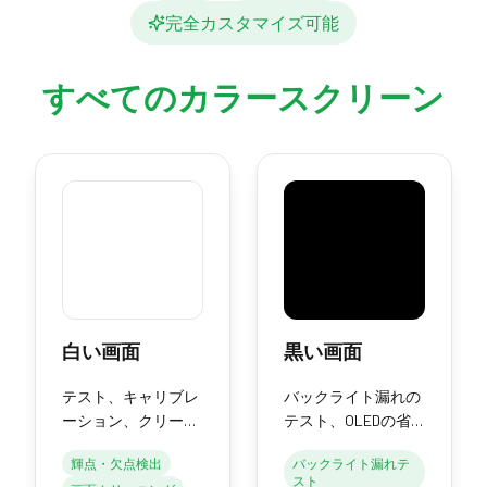
完全カスタマイズ可能
すべてのカラースクリーン
白い画面
黒い画面
テスト、キャリブレ
バックライト漏れの
ーション、クリーニ
テスト、OLEDの省
ング、または光源と
電力、画面の消灯の
輝点・欠点検出
バックライト漏れテ
して使用するための
ための純粋な黒。
スト