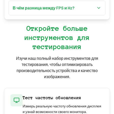
60 FPS — это плавная база для большинства
позволяет добавить нагрузку, чтобы увидеть,
задач. Киберспортсмены стремятся к 120 FPS и
В чём разница между FPS и Hz?
как держится производительность.
выше, тогда как 30 FPS — это примерно нижний
FPS — это сколько кадров ваше устройство
предел для комфортного движения.
рендерит каждую секунду; Hz — сколько раз в
Откройте больше
секунду обновляется ваш дисплей. Видимая
инструментов для
плавность ограничивается меньшим из этих
двух значений.
тестирования
Изучи наш полный набор инструментов для
тестирования, чтобы оптимизировать
производительность устройства и качество
изображения.
Тест частоты обновления
Измерь реальную частоту обновления дисплея
и узнай возможности своего монитора.