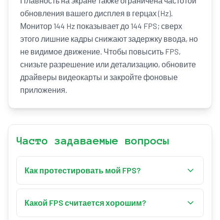
Плавность на экране также ограничена частотой
обновления вашего дисплея в герцах (Hz).
Монитор 144 Hz показывает до 144 FPS; сверх
этого лишние кадры снижают задержку ввода, но
не видимое движение. Чтобы повысить FPS,
снизьте разрешение или детализацию, обновите
драйверы видеокарты и закройте фоновые
приложения.
Часто задаваемые вопросы
Как протестировать мой FPS?
Нажмите «Начать тест» выше. Инструмент
измеряет частоту кадров вашего браузера в
Какой FPS считается хорошим?
реальном времени, а ползунок нагрузки