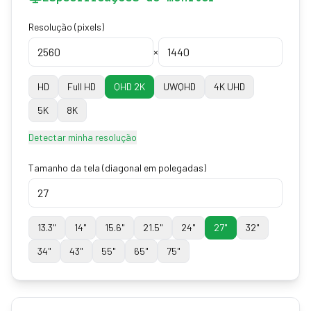
Resolução (pixels)
×
HD
Full HD
QHD 2K
UWQHD
4K UHD
5K
8K
Detectar minha resolução
Tamanho da tela (diagonal em polegadas)
13.3
"
14
"
15.6
"
21.5
"
24
"
27
"
32
"
34
"
43
"
55
"
65
"
75
"