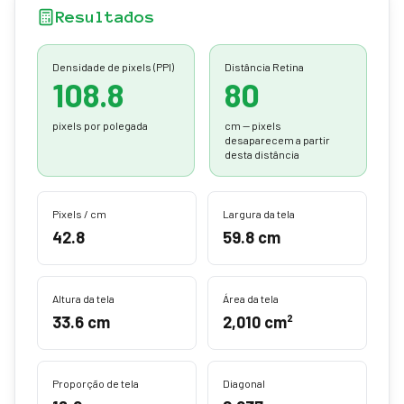
Resultados
Densidade de pixels (PPI)
Distância Retina
108.8
80
pixels por polegada
cm — pixels
desaparecem a partir
desta distância
Pixels / cm
Largura da tela
42.8
59.8 cm
Altura da tela
Área da tela
33.6 cm
2,010 cm²
Proporção de tela
Diagonal