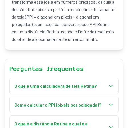
transforma essa ideia em números precisos: calcula a
densidade de pixels a partir da resolução e do tamanho
da tela (PPI = diagonal em pixels ÷ diagonal em
polegadas) e, em seguida, converte esse PPI Retina
em uma distância Retina usando o limite de resolução
do olho de aproximadamente um arcominuto.
Perguntas frequentes
O que é uma calculadora de tela Retina?
Calcula a densidade de pixels (PPI) de uma tela e a
distância a partir da qual ela se torna "Retina" — o
Como calcular o PPI (pixels por polegada)?
ponto em que o olho não consegue mais distinguir
PPI = √(largura² + altura²) ÷ diagonal em polegadas.
pixels individuais.
Por exemplo, um monitor 27" com 2560 × 1440 tem
O que é a distância Retina e qual é a