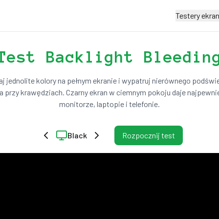
Testery ekra
Test Backlight Bleedin
j jednolite kolory na pełnym ekranie i wypatruj nierównego podświe
a przy krawędziach. Czarny ekran w ciemnym pokoju daje najpewnie
monitorze, laptopie i telefonie.
Black
Rozpocznij test