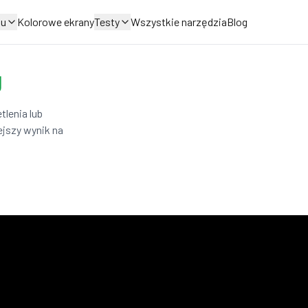
nu
Kolorowe ekrany
Testy
Wszystkie narzędzia
Blog
g
tlenia lub
jszy wynik na