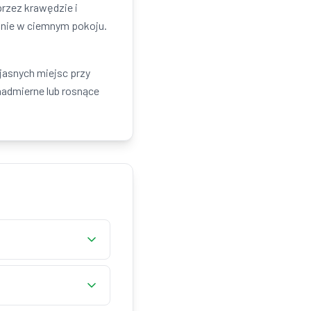
przez krawędzie i
ranie w ciemnym pokoju.
jasnych miejsc przy
nadmierne lub rosnące
a IPS glow to efekt