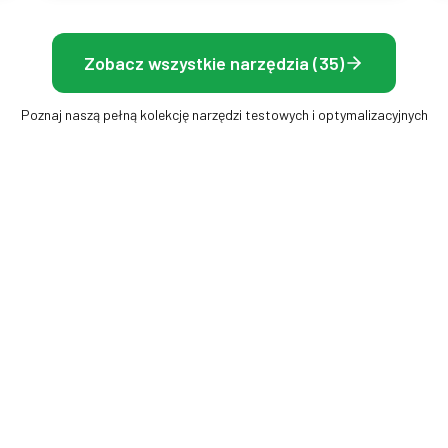
Zobacz wszystkie narzędzia (35)
Poznaj naszą pełną kolekcję narzędzi testowych i optymalizacyjnych
LATEK
EKRAN I WYŚWIETLACZ
Test wyświetlacza
nia Monitora (Hz)
Test Backlight Bleeding
Test Martwych Pikseli
Test Rozdzielczości Ekranu