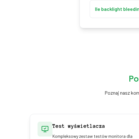
Trudno go całkowicie 
mniej widoczny.
Ile backlight bleed
Niewielkie przeświec
przy ciemnych treśc
Po
Poznaj nasz kom
Test wyświetlacza
Kompleksowy zestaw testów monitora dla