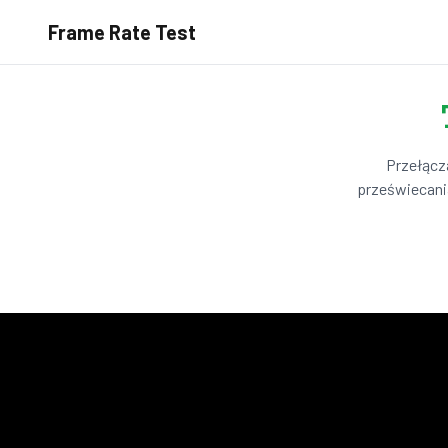
Frame Rate Test
Przełącza
przeświecani