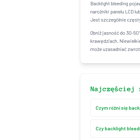
Backlight bleeding poja
narożniki panelu LCD l
Jest szczególnie częsty
Obniż jasność do 30-50%
krawędziach. Niewielki
może uzasadniać zwrot
Najczęściej 
Czym różni się back
Backlight bleeding to
zależny od kąta patrz
Czy backlight bleed