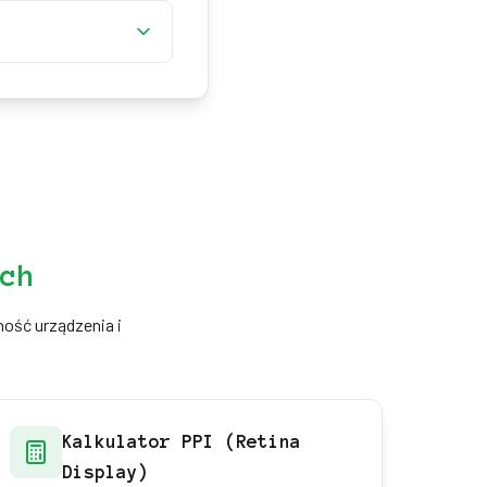
 sprawiają, że jest
 które przeszkadza
ch
ość urządzenia i
Kalkulator PPI (Retina
Display)