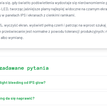
wia się, gdy światło podświetlenia wydostaje się nierównomiernie 
ub LED, tworząc jaśniejsze plamy najlepiej widoczne na czarnym ek
 w panelach IPS i ekranach z cienkimi ramkami.
, wyczyść ekran, wyświetl pełną czerń i patrząc na wprost szukaj 
e przeświecanie jest normalne z powodu tolerancji produkcyjnych; 
 albo wymianę.
zadawane pytania
light bleeding od IPS glow?
 nierówne światło wydostające się przy krawędziach i narożnikach, 
enia w panelach IPS, zmieniający się przy ruchu głowy.
ing da się naprawić?