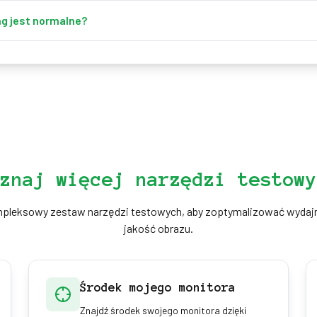
usunąć, ale niższa jasność, podświetlenie bias i panele VA lub OLED
ing jest normalne?
anie jest normalne z powodu tolerancji produkcyjnych. Nadmierne,
iach, może być wadą do wymiany.
znaj więcej narzędzi testowy
pleksowy zestaw narzędzi testowych, aby zoptymalizować wydajn
jakość obrazu.
Środek mojego monitora
Znajdź środek swojego monitora dzięki