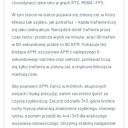
i koordynacji ręka-oko w grach RTS, MOBA i FPS.
W tym teście na siatce pojawia się zielony cel, w który
klikasz tak szybko, jak potrafisz — każde trafienie liczy
się jako jedna akcja. Narzędzie dzieli trafienia przez
czas testu i przelicza wynik na minutę, więc 90 trafień
w 60-sekundowej próbie to 90 APM. Pokazuje też
bieżące APM, szczytowe APM z najlepszego 5-
sekundowego odcinka oraz celność, ponieważ liczą
się tylko trafienia w zielony cel, a chybione kliknięcia
marnują czas.
Aby poprawić APM, ćwicz w krótkich, skupionych
sesjach i buduj precyzję, zanim zaczniesz gonić za
czystą szybkością. Zacznij od siatki 3×3, gdzie krótkie
ruchy myszą ułatwiają znalezienie szybkiego, równego
rytmu, a potem przejdź do 4×4 i 5×5 dla większego
wyzwania celowniczego. Utrzymuj stabilny nadgarstek