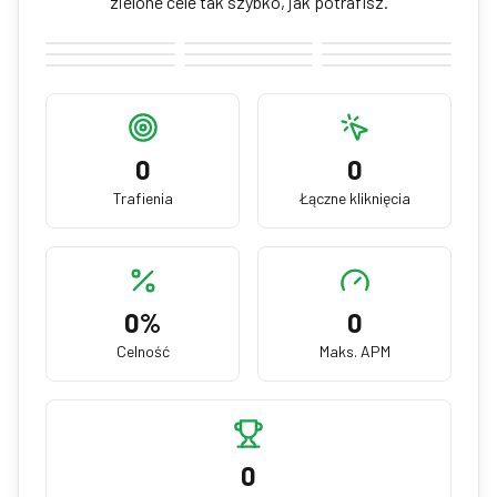
zielone cele tak szybko, jak potrafisz.
0
0
Trafienia
Łączne kliknięcia
0
%
0
Celność
Maks. APM
0