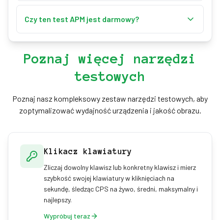
Jako akcje liczą się tylko trafienia w zielony cel,
Narzędzie pokazuje też bieżące APM, szczytowe
więc chybione kliknięcia marnują czas i obniżają
Czy ten test APM jest darmowy?
APM z najlepszego 5-sekundowego odcinka oraz
twoje efektywne APM. Ćwicz w krótkich,
celność.
Tak. Test APM jest całkowicie darmowy, działa w
skupionych sesjach, buduj precyzję przed
całości w przeglądarce i nie wymaga pobierania ani
szybkością i zacznij od siatki 3×3, aby wyrobić
Poznaj więcej narzędzi
rejestracji. Twój rekord jest zapisywany lokalnie na
równy rytm, zanim przejdziesz do większych.
testowych
twoim urządzeniu.
Poznaj nasz kompleksowy zestaw narzędzi testowych, aby
zoptymalizować wydajność urządzenia i jakość obrazu.
Klikacz klawiatury
Zliczaj dowolny klawisz lub konkretny klawisz i mierz
szybkość swojej klawiatury w kliknięciach na
sekundę, śledząc CPS na żywo, średni, maksymalny i
najlepszy.
Wypróbuj teraz