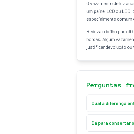
O vazamento de luz acon
um painel LCD ou LED, c
especialmente comum em
Reduza o brilho para 30
bordas. Algum vazament
justificar devolução ou 
Perguntas fr
Qual a diferença en
O vazamento de luz é 
ângulo de visão que 
Dá para consertar 