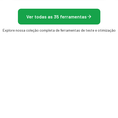
Ver todas as 35 ferramentas
Explore nossa coleção completa de ferramentas de teste e otimização
QUADROS
TELA E DISPLAY
Teste de Tela
o Monitor (Taxa de Atualização)
Teste de vazamento de luz
Teste de Pixels Mortos
Teste de Resolução de Tela