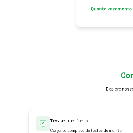
É difícil eliminar po
efeito menos percept
Quanto vazamento d
Um pouco é normal po
conteúdo escuro pode 
Co
Explore noss
Teste de Tela
Conjunto completo de testes de monitor