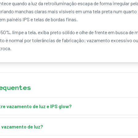
tece quando a luz da retroiluminação escapa de forma irregular pel
riando manchas claras mais visíveis em uma tela preta num quarto 
 painéis IPS e telas de bordas finas.
-50%, limpe a tela, exiba preto sólido e olhe de frente em busca de 
o é normal por tolerâncias de fabricação; vazamento excessivo o
troca.
equentes
tre vazamento de luz e IPS glow?
luz irregular que escapa pelas bordas e cantos, enquanto o IPS glow
muda ao mover a cabeça.
o vazamento de luz?