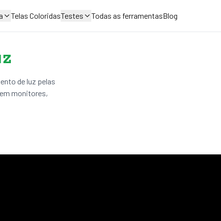
a
Telas Coloridas
Testes
Todas as ferramentas
Blog
uz
ento de luz pelas
l em monitores,