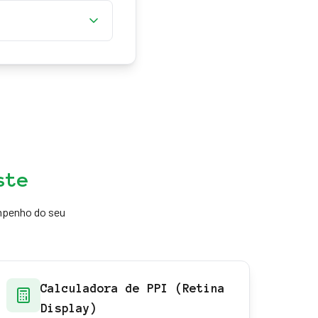
s VA ou OLED deixam o
atrapalha em
ste
mpenho do seu
Calculadora de PPI (Retina
Display)