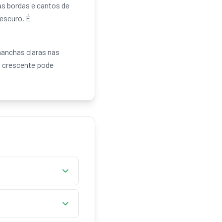
as bordas e cantos de
escuro. É
manchas claras nas
u crescente pode
 é um efeito ligado ao