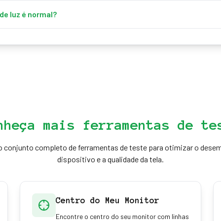
r completo, mas reduzir o brilho, usar luz de fundo e escolher painéi
ível.
e luz é normal?
r causa das tolerâncias de fabricação. Vazamento excessivo que 
ser defeito e justificar troca.
nheça mais ferramentas de te
o conjunto completo de ferramentas de teste para otimizar o dese
dispositivo e a qualidade da tela.
Centro do Meu Monitor
Encontre o centro do seu monitor com linhas