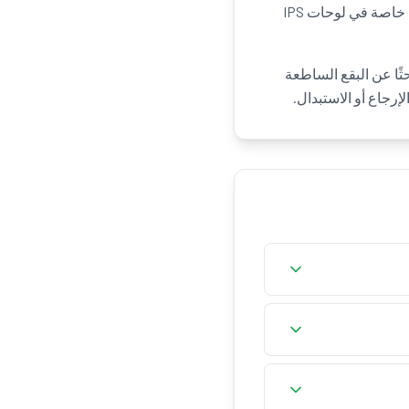
LED، مكوّنًا بقعًا ساطعة تكون أوضح ما تكون على شاشة سوداء في غرفة مظلمة. وهو شائع بصفة خاصة في لوحات IPS
رة بحثًا عن البقع الساطعة
رجاع أو الاستبدال.
ساوٍ يتسرّب عند الحواف والزوايا، بينما توهّج IPS تأثير مرتبط بزاوية الرؤية في
من الصعب إزالته تمامًا، لكن خفض السطوع واستخدام إضاءة خلفية مساعدة واختيار لوحات VA أو OLED تجعله أقل