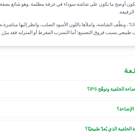
لرفيعة.
اخفض السطوع إلى 30-50%، ونظّف الشاشة، واملأها باللون الأسود الصلب، وانظر إليها مباش
بيعي بسبب فروق التصنيع؛ أما التسرب المفرط أو المتزايد فقد يبرّر الإ
عة
ة الخلفية وتوهّج IPS؟
تسرب الإضاءة الخلفية هو ضوء غير مت
الإضاءة؟
لخلفية الذي يُعدّ طبيعيًا؟