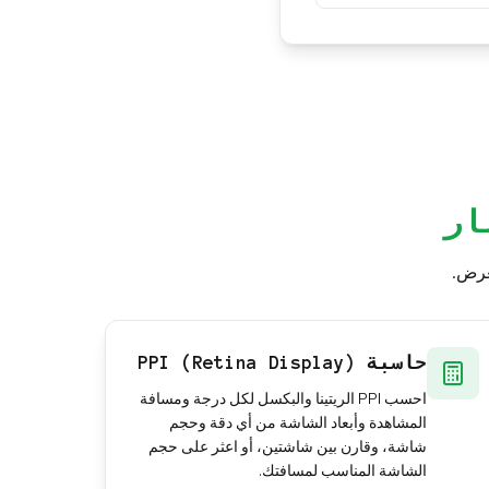
توى الداكن فقد يكون
ار
عرض.
حاسبة PPI (Retina Display)
احسب PPI الريتينا والبكسل لكل درجة ومسافة
المشاهدة وأبعاد الشاشة من أي دقة وحجم
شاشة، وقارن بين شاشتين، أو اعثر على حجم
الشاشة المناسب لمسافتك.