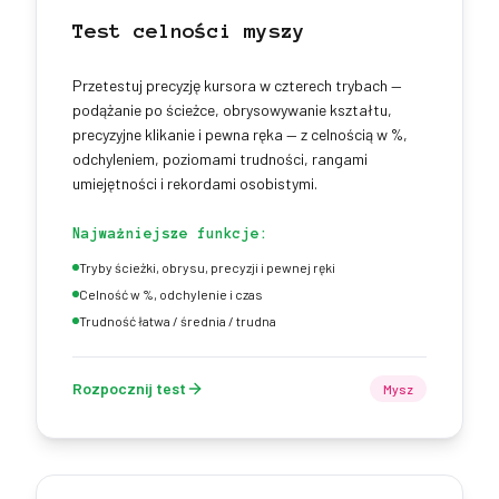
Test celności myszy
Przetestuj precyzję kursora w czterech trybach —
podążanie po ścieżce, obrysowywanie kształtu,
precyzyjne klikanie i pewna ręka — z celnością w %,
odchyleniem, poziomami trudności, rangami
umiejętności i rekordami osobistymi.
Najważniejsze funkcje:
Tryby ścieżki, obrysu, precyzji i pewnej ręki
Celność w %, odchylenie i czas
Trudność łatwa / średnia / trudna
Rozpocznij test
Mysz