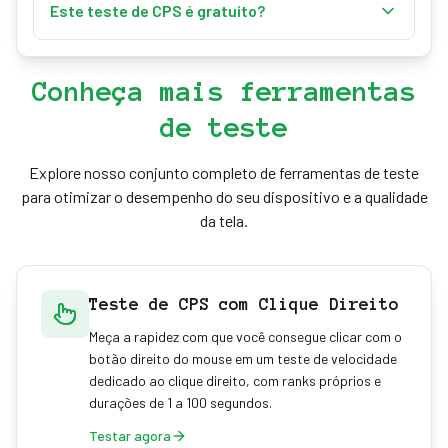
vibrar) e o butterfly clicking (alternar dois dedos em
Este teste de CPS é gratuito?
um botão) dão o maior salto em relação ao clique
Sim. O teste de CPS é totalmente gratuito, funciona
normal. Comece pela técnica clássica e desenvolva
inteiramente no navegador e não exige downloads
consistência antes de avançar.
Conheça mais ferramentas
nem cadastro. Seu recorde é salvo localmente no
de teste
seu próprio dispositivo.
Explore nosso conjunto completo de ferramentas de teste
para otimizar o desempenho do seu dispositivo e a qualidade
da tela.
Teste de CPS com Clique Direito
Meça a rapidez com que você consegue clicar com o
botão direito do mouse em um teste de velocidade
dedicado ao clique direito, com ranks próprios e
durações de 1 a 100 segundos.
Testar agora