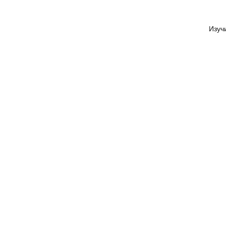
Изуч
ЧАСТОТА 
Frame Rate Test