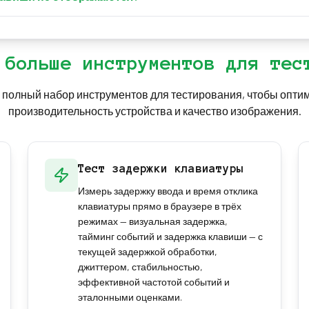
емонт или замена.
 клавиши или сочетания не определяются браузером. Клавиш
доходит до страницы, а некоторые сочетания сначала перех
о и не указывает на проблему с аппаратной частью вашей кл
 больше инструментов для тес
 полный набор инструментов для тестирования, чтобы опти
производительность устройства и качество изображения.
Тест задержки клавиатуры
Измерь задержку ввода и время отклика
клавиатуры прямо в браузере в трёх
режимах — визуальная задержка,
тайминг событий и задержка клавиши — с
текущей задержкой обработки,
джиттером, стабильностью,
эффективной частотой событий и
эталонными оценками.