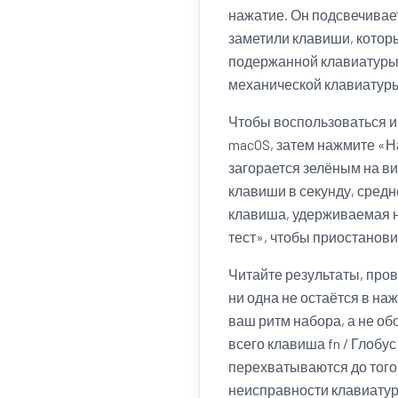
нажатие. Он подсвечивае
заметили клавиши, котор
подержанной клавиатуры,
механической клавиатуры
Чтобы воспользоваться и
macOS, затем нажмите «Н
загорается зелёным на в
клавиши в секунду, сред
клавиша, удерживаемая н
тест», чтобы приостанови
Читайте результаты, прове
ни одна не остаётся в на
ваш ритм набора, а не об
всего клавиша fn / Глобу
перехватываются до того,
неисправности клавиату