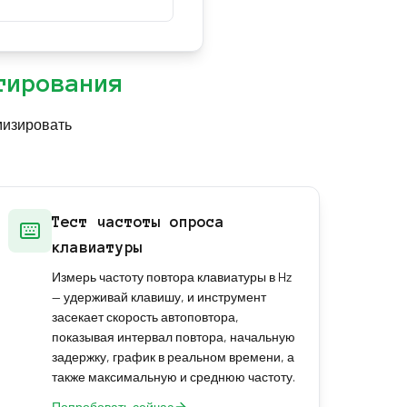
а fn / Глобус на Mac,
ватывает операционная
авиатуры.
тирования
мизировать
Тест частоты опроса
клавиатуры
Измерь частоту повтора клавиатуры в Hz
— удерживай клавишу, и инструмент
засекает скорость автоповтора,
показывая интервал повтора, начальную
задержку, график в реальном времени, а
также максимальную и среднюю частоту.
Попробовать сейчас