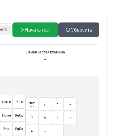
Начать тест
Сбросить
cOS
Самая частая клавиша
-
ScrLk
Pause
Num
/
*
-
lock
Home
PgUp
7
8
9
+
End
PgDn
4
5
6