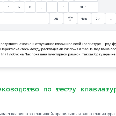
B
N
M
,
.
/
Shift
Win
Alt
Menu
Ctrl
←
⊞
пределяет нажатие и отпускание клавиш по всей клавиатуре — ряд
к. Переключайтесь между раскладками Windows и macOS под ваше об
n / Глобус на Mac показана пунктирной рамкой, так как браузеры не
уководство по тесту клавиату
ывает клавиша за клавишей, правильно ли ваша клавиатура 