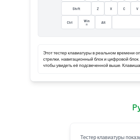
Shift
Z
X
C
V
Win
Ctrl
Alt
⊞
Этот тестер клавиатуры в реальном времени о
стрелки, навигационный блок и цифровой бло
чтобы увидеть её подсвеченной выше. Клавиша f
Р
Тестер клавиатуры показ