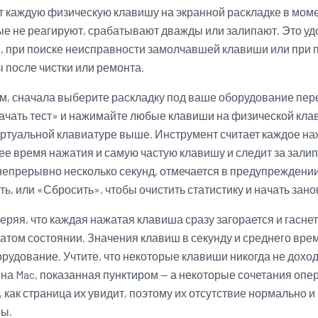
т каждую физическую клавишу на экранной раскладке в моме
ые не реагируют, срабатывают дважды или залипают. Это уд
 при поиске неисправности замолчавшей клавиши или при 
 после чистки или ремонта.
м, сначала выберите раскладку под ваше оборудование пер
ачать тест» и нажимайте любые клавиши на физической кла
иртуальной клавиатуре выше. Инструмент считает каждое на
нее время нажатия и самую частую клавишу и следит за за
епрерывно несколько секунд, отмечается в предупреждени
ть, или «Сбросить», чтобы очистить статистику и начать зано
ряя, что каждая нажатая клавиша сразу загорается и гаснет,
жатом состоянии. Значения клавиш в секунду и среднего вр
орудование. Учтите, что некоторые клавиши никогда не дохо
с на Mac, показанная пунктиром — а некоторые сочетания оп
 как страница их увидит, поэтому их отсутствие нормально и 
ры.