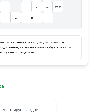
↑
1
2
3
enter
↓
→
0
.
 функциональных клавиш, модификаторы,
орудование, затем нажмите любую клавишу,
 могут её определить.
ры
регистрирует каждое