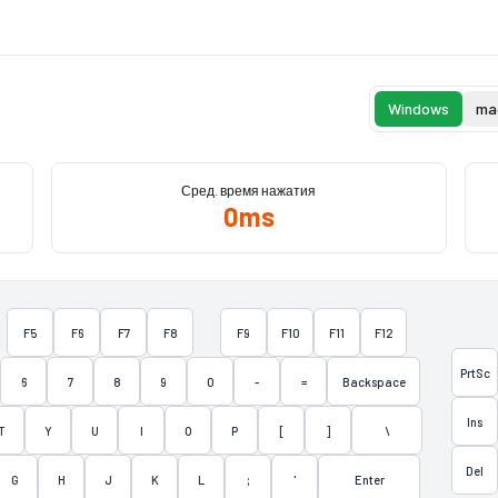
Windows
ma
Сред. время нажатия
0
ms
F5
F6
F7
F8
F9
F10
F11
F12
PrtSc
6
7
8
9
0
-
=
Backspace
Ins
T
Y
U
I
O
P
[
]
\
Del
G
H
J
K
L
;
'
Enter