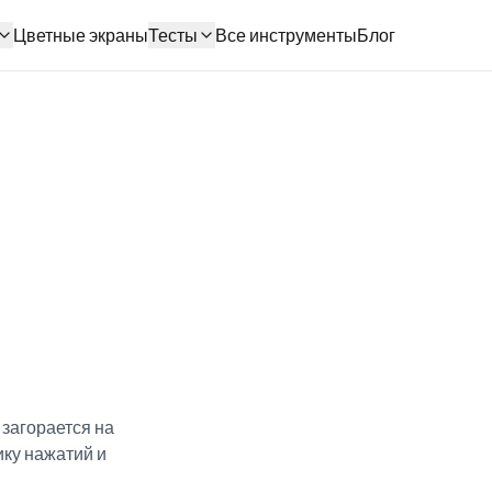
Цветные экраны
Тесты
Все инструменты
Блог
загорается на
ику нажатий и