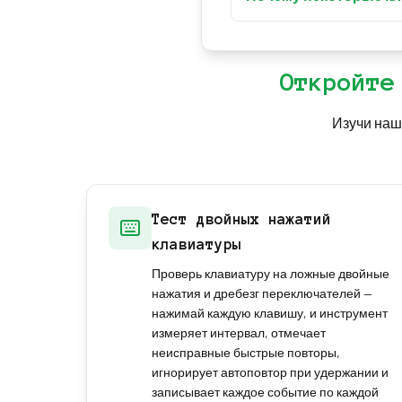
может потребоваться р
Некоторые специальные
например, никогда не 
система. Это нормальн
Откройте
Изучи наш
Тест двойных нажатий
клавиатуры
Проверь клавиатуру на ложные двойные
нажатия и дребезг переключателей —
нажимай каждую клавишу, и инструмент
измеряет интервал, отмечает
неисправные быстрые повторы,
игнорирует автоповтор при удержании и
записывает каждое событие по каждой