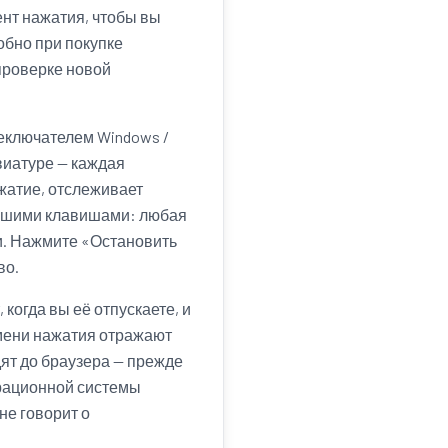
нт нажатия, чтобы вы
обно при покупке
проверке новой
еключателем Windows /
виатуре — каждая
жатие, отслеживает
липшими клавишами: любая
и. Нажмите «Остановить
во.
 когда вы её отпускаете, и
емени нажатия отражают
дят до браузера — прежде
ерационной системы
не говорит о