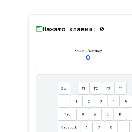
Нажато клавиш: 0
Клавиш/секунду
0
Esc
F1
F2
F3
F4
`
1
2
3
4
5
Tab
Q
W
E
R
Caps Lock
A
S
D
F