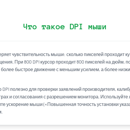
Что такое DPI мыши
измеряет чувствительность мыши: сколько пикселей проходит 
ения. При 800 DPI курсор проходит 800 пикселей на дюйм, п
т более быстрое движение с меньшим усилием, а более низки
 DPI полезно для проверки заявлений производителя, кали
играх и согласования с разрешением монитора. Используйте 
ите ускорение мыши («Повышенная точность установки указа
м.