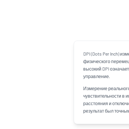
DPI (Dots Per Inch) 
физического перемещ
высокий DPI означае
управление.
Измерение реального
чувствительности в 
расстояния и отключ
результат был точны