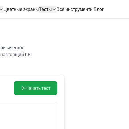
Цветные экраны
Тесты
Все инструменты
Блог
 физическое
 настоящий DPI
Начать тест