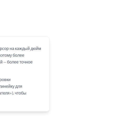
курсор на каждый дюйм
оэтому более
й — более точное
бровки
линейку для
теля»), чтобы