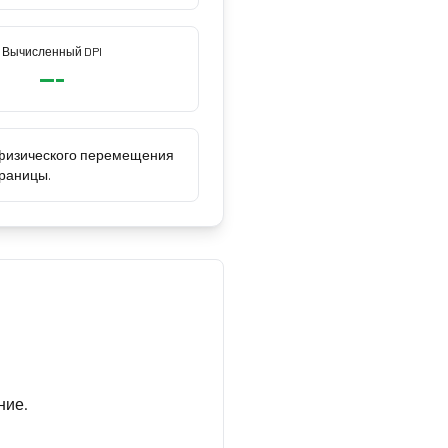
Вычисленный DPI
---
е физического перемещения
траницы.
ние.