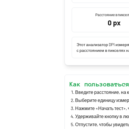
Расстояние в пиксе
0
px
Этот анализатор DPI измер
с расстоянием в пикселях н
Как пользоватьс
Введите расстояние, на 
Выберите единицу измер
Нажмите «Начать тест», 
Удерживайте кнопку в лю
Отпустите, чтобы увидет