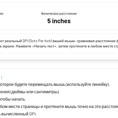
лях
Физическое расстояние
5
inches
яет реальный DPI (Dots Per Inch) вашей мыши, сравнивая расстояни
а экране. Нажмите «Начать тест», затем протяните в любом месте с
я:
которое будете перемещать мышь (используйте линейку).
ения (дюймы или сантиметры).
чтобы начать.
бом месте страницы и протяните мышь точно на это расстоя
ь вычисленный DPI.