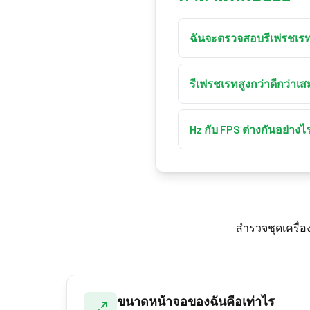
ฉันจะตรวจสอบรีเฟรชเรท
กด «เริ่มทดสอบ» ด้านบน
รีเฟรชเรทสูงกว่าดีกว่า
สำหรับเกมและการเคลื่อนไ
ทั่วไปหรืองานออฟฟิศ 60 
Hz กับ FPS ต่างกันอย่างไ
Hz คือจำนวนครั้งที่จอรีเ
ต้องการให้ทั้งสองค่าสูง
สำรวจชุดเครื่
ขนาดหน้าจอของฉันคือเท่าไร