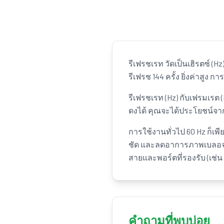
รีเฟรชเรท วัดเป็นเฮิรตซ์ (H
รีเฟรช 144 ครั้ง ยิ่งค่าสูง 
รีเฟรชเรท (Hz) กับเฟรมเรต 
ดงได้ คุณจะได้ประโยชน์จาก 
การใช้งานทั่วไป 60 Hz ก็เพี
ชัด และลดอาการภาพเบลอจากก
สายและพอร์ตที่รองรับ (เช่
คำถามที่พบบ่อย