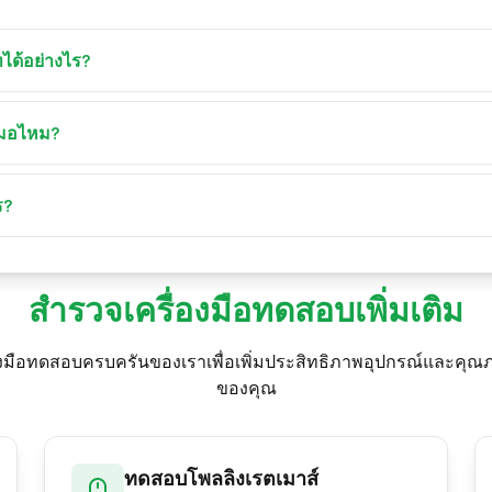
ได้อย่างไร?
 เครื่องมือจะวัดเวลาเฟรมของหน้าจอแบบเรียลไทม์และแสดงผลเป็
เสมอไหม?
หวเร็ว ใช่ ค่า Hz มากกว่าหมายถึงภาพลื่นกว่าและเบลอน้อยกว่า 
Hz มักเพียงพอ
ร?
ฟรชต่อวินาที ส่วน FPS คือจำนวนเฟรมที่อุปกรณ์เรนเดอร์ต่อวินาที ก
และสอดคล้องกัน
สำรวจเครื่องมือทดสอบเพิ่มเติม
องมือทดสอบครบครันของเราเพื่อเพิ่มประสิทธิภาพอุปกรณ์และค
ของคุณ
ทดสอบโพลลิงเรตเมาส์