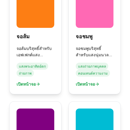
จอส้ม
จอชมพู
จอส้มบริสุทธิ์สำหรับ
จอชมพูบริสุทธิ์
เอฟเฟกต์แสง
สำหรับแสงนุ่มนวล
พระอาทิตย์ตกและ
การถ่ายภาพเชิง
แสงพระอาทิตย์ตก
แสงถ่ายภาพบุคคล
บรรยากาศอบอุ่น
สุนทรียะ และโปรเจ
ถ่ายภาพ
คอนเทนต์ความงาม
กต์สร้างสรรค์
เปิดหน้าจอ
เปิดหน้าจอ