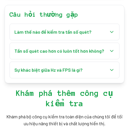
Câu hỏi thường gặp
Làm thế nào để kiểm tra tần số quét?
Nhấn «Bắt đầu kiểm tra» ở trên. Công cụ đo thời
gian khung hình của màn hình theo thời gian thực và
Tần số quét cao hơn có luôn tốt hơn không?
hiển thị kết quả bằng Hz.
Với chơi game và chuyển động nhanh thì có: nhiều
Hz hơn nghĩa là hình mượt hơn và ít nhòe hơn. Với
Sự khác biệt giữa Hz và FPS là gì?
lướt web hằng ngày hay công việc văn phòng, 60 Hz
Hz là số lần màn hình làm mới mỗi giây; FPS là số
thường là đủ.
khung hình thiết bị render mỗi giây. Chuyển động
Khám phá thêm công cụ
mượt cần cả hai đều cao và tương xứng.
kiểm tra
Khám phá bộ công cụ kiểm tra toàn diện của chúng tôi để tối
ưu hiệu năng thiết bị và chất lượng hiển thị.