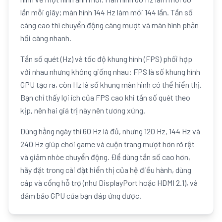
lần mỗi giây; màn hình 144 Hz làm mới 144 lần. Tần số
càng cao thì chuyển động càng mượt và màn hình phản
hồi càng nhanh.
Tần số quét (Hz) và tốc độ khung hình (FPS) phối hợp
với nhau nhưng không giống nhau: FPS là số khung hình
GPU tạo ra, còn Hz là số khung màn hình có thể hiển thị.
Bạn chỉ thấy lợi ích của FPS cao khi tần số quét theo
kịp, nên hai giá trị này nên tương xứng.
Dùng hằng ngày thì 60 Hz là đủ, nhưng 120 Hz, 144 Hz và
240 Hz giúp chơi game và cuộn trang mượt hơn rõ rệt
và giảm nhòe chuyển động. Để dùng tần số cao hơn,
hãy đặt trong cài đặt hiển thị của hệ điều hành, dùng
cáp và cổng hỗ trợ (như DisplayPort hoặc HDMI 2.1), và
đảm bảo GPU của bạn đáp ứng được.