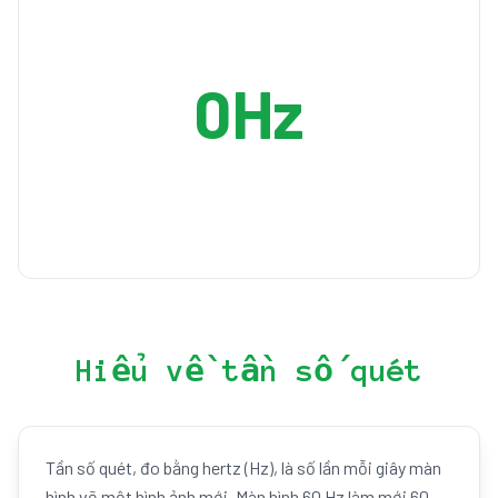
0
Hz
Hiểu về tần số quét
Tần số quét, đo bằng hertz (Hz), là số lần mỗi giây màn
hình vẽ một hình ảnh mới. Màn hình 60 Hz làm mới 60