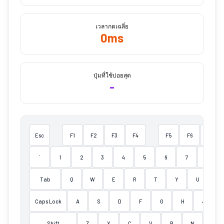
เวลากดเฉลี่ย
0
ms
ปุ่มที่ใช้บ่อยสุด
-
Esc
F1
F2
F3
F4
F5
F6
F7
`
1
2
3
4
5
6
7
8
Tab
Q
W
E
R
T
Y
U
I
Caps Lock
A
S
D
F
G
H
J
Shift
Z
X
C
V
B
N
M