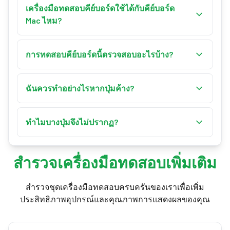
Windows หรือ macOS คลิก «เริ่มทดสอบ» แล้วกด
เครื่องมือทดสอบคีย์บอร์ดใช้ได้กับคีย์บอร์ด
ปุ่มบนคีย์บอร์ดจริงเพื่อดูการตอบสนองแบบเรียล
Mac ไหม?
ไทม์บนเค้าโครงเสมือน ทุกปุ่มที่คุณกดจะสว่างเป็น
ได้ สลับปุ่มไปที่ macOS เพื่อดูปุ่มของ Mac เช่น
สีเขียว และปุ่มที่ค้างหรือไม่ตอบสนองจะสังเกตได้
Command (⌘), Option (⌥), Control (⌃), แถวฟังก์ชัน
การทดสอบคีย์บอร์ดนี้ตรวจสอบอะไรบ้าง?
ง่าย
และแป้นตัวเลข ปุ่ม fn / Globe และปุ่มสื่อบางปุ่มถูก
มันตรวจสอบการตอบสนองของปุ่ม ตรวจจับปุ่มค้าง
จัดการอยู่ใต้ระบบปฏิบัติการ เบราว์เซอร์จึงตรวจจับ
วัดความเร็วการพิมพ์และเวลากด ติดตามสถิติการ
ฉันควรทำอย่างไรหากปุ่มค้าง?
ไม่ได้ — นี่เป็นข้อจำกัดของเครื่องมือทดสอบ
กดและปุ่มที่คุณใช้บ่อยที่สุด และช่วยระบุปัญหา
คีย์บอร์ดบนเว็บทุกตัว ไม่ใช่ความผิดพลาดของ
ลองทำความสะอาดคีย์บอร์ด ตรวจดูเศษผงใต้ปุ่ม
ฮาร์ดแวร์ของคีย์บอร์ดที่อาจเกิดขึ้นก่อนที่จะแย่ลง
คีย์บอร์ดคุณ
หรือเป่าด้วยลมอัด หากปุ่มยังบันทึกว่าค้างหรือไม่
ทำไมบางปุ่มจึงไม่ปรากฏ?
ปล่อยขณะพิมพ์ปกติ คีย์บอร์ดอาจต้องได้รับการ
ปุ่มพิเศษหรือชุดปุ่มบางอย่างไม่ถูกตรวจจับโดย
ซ่อมหรือเปลี่ยน
เบราว์เซอร์ ตัวอย่างเช่น ปุ่ม fn / Globe ของ Mac ไม่
สำรวจเครื่องมือทดสอบเพิ่มเติม
เคยส่งถึงหน้าเว็บ และทางลัดบางอย่างถูกระบบ
ปฏิบัติการดักไว้ก่อน นี่เป็นเรื่องปกติและไม่ได้บ่ง
สำรวจชุดเครื่องมือทดสอบครบครันของเราเพื่อเพิ่ม
บอกถึงปัญหาของฮาร์ดแวร์คีย์บอร์ดของคุณ
ประสิทธิภาพอุปกรณ์และคุณภาพการแสดงผลของคุณ