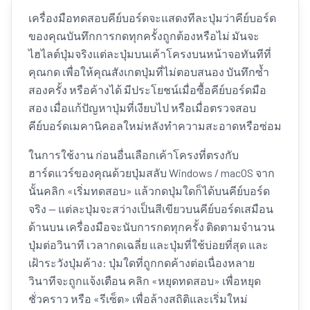
เครื่องมือทดสอบคีย์บอร์ดจะแสดงทีละปุ่มว่าคีย์บอร์ด
ของคุณบันทึกการกดทุกครั้งถูกต้องหรือไม่ มันจะ
ไฮไลต์ปุ่มจริงแต่ละปุ่มบนเค้าโครงบนหน้าจอทันทีที่
คุณกด เพื่อให้คุณสังเกตปุ่มที่ไม่ตอบสนอง บันทึกซ้ำ
สองครั้ง หรือค้างได้ มีประโยชน์เมื่อซื้อคีย์บอร์ดมือ
สอง เมื่อแก้ปัญหาปุ่มที่เงียบไป หรือเมื่อตรวจสอบ
คีย์บอร์ดเมคานิคอลใหม่หลังทำความสะอาดหรือซ่อม
ในการใช้งาน ก่อนอื่นเลือกเค้าโครงที่ตรงกับ
ฮาร์ดแวร์ของคุณด้วยปุ่มสลับ Windows / macOS จาก
นั้นคลิก «เริ่มทดสอบ» แล้วกดปุ่มใดก็ได้บนคีย์บอร์ด
จริง — แต่ละปุ่มจะสว่างเป็นสีเขียวบนคีย์บอร์ดเสมือน
ด้านบน เครื่องมือจะนับการกดทุกครั้ง ติดตามจำนวน
ปุ่มต่อวินาที เวลากดเฉลี่ย และปุ่มที่ใช้บ่อยที่สุด และ
เฝ้าระวังปุ่มค้าง: ปุ่มใดที่ถูกกดค้างต่อเนื่องหลาย
วินาทีจะถูกแจ้งเตือน คลิก «หยุดทดสอบ» เพื่อหยุด
ชั่วคราว หรือ «รีเซ็ต» เพื่อล้างสถิติและเริ่มใหม่