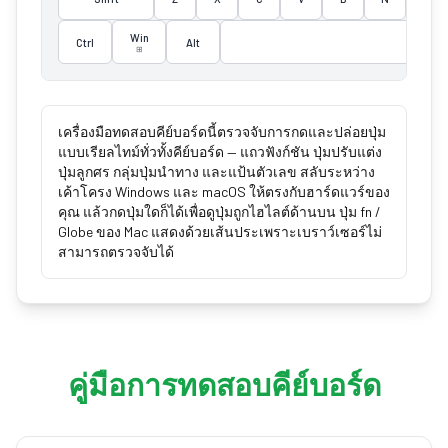
Win
Ctrl
Alt
⊞
เครื่องมือทดสอบคีย์บอร์ดนี้ตรวจจับการกดและปล่อยปุ่ม
แบบเรียลไทม์ทั่วทั้งคีย์บอร์ด — แถวฟังก์ชัน ปุ่มปรับแต่ง
ปุ่มลูกศร กลุ่มปุ่มนำทาง และแป้นตัวเลข สลับระหว่าง
เค้าโครง Windows และ macOS ให้ตรงกับฮาร์ดแวร์ของ
คุณ แล้วกดปุ่มใดก็ได้เพื่อดูปุ่มถูกไฮไลต์ด้านบน ปุ่ม fn /
Globe ของ Mac แสดงด้วยเส้นประเพราะเบราว์เซอร์ไม่
สามารถตรวจจับได้
คู่มือการทดสอบคีย์บอร์ด