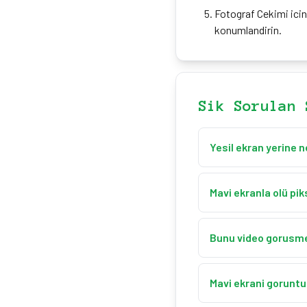
Fotograf Cekimi icin
konumlandirin.
Sik Sorulan 
Yesil ekran yerine n
Mavi ekran, konularin y
mavi daha iyi ayrim sa
Mavi ekranla olü pik
Tam ekran moduna girin
pikseller ise mavi arka
Bunu video gorusmel
Evet! Sanal arka plan
plan degistirme icin du
Mavi ekrani goruntu 