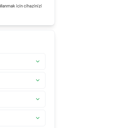
llanmak icin cihazinizi
ercih edilir; cunku
orunecek, takili
 uygulamasi, arka