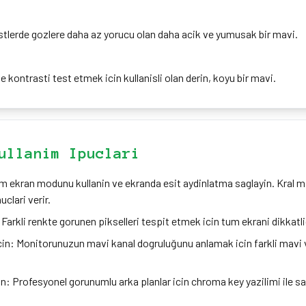
stlerde gozlere daha az yorucu olan daha acik ve yumusak bir mavi.
e kontrasti test etmek icin kullanisli olan derin, koyu bir mavi.
ullanim Ipuclari
 ekran modunu kullanin ve ekranda esit aydinlatma saglayin. Kral ma
uclari verir.
: Farkli renkte gorunen pikselleri tespit etmek icin tum ekrani dikkatli
in: Monitorunuzun mavi kanal dogruluğunu anlamak icin farkli mavi 
n: Profesyonel gorunumlu arka planlar icin chroma key yazilimi ile sa