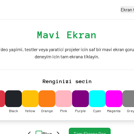
Ekran t
Mavi Ekran
deo yapimi, testler veya yaratici projeler icin saf bir mavi ekran gorun
deneyim icin tam ekrana tiklayin.
Renginizi secin
Black
Yellow
Orange
Pink
Purple
Cyan
Magenta
Gre
Blue
Tam Ekrana Gec