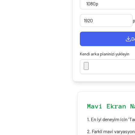
p
D
Kendi arka planinizi yukleyin
Mavi Ekran N
1
.
En iyi deneyim icin 'T
2
.
Farkli mavi varyasyonl