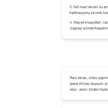
3
.
Saf mavi ekrani su ama
kalibrasyonu ve renk test
4
.
Klavye kisayollari: tam
izgarayi acmak/kapatmak
Mavi ekran, video yapimi
plana ihtiyac duyuyor, 
olun - araci, birden fazl