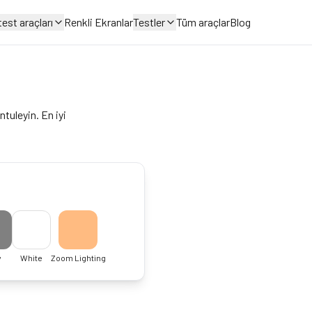
est araçları
Renkli Ekranlar
Testler
Tüm araçlar
Blog
tuleyin. En iyi
y
White
Zoom Lighting