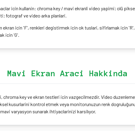
clar icin kullanin: chroma key / mavi ekranli video yapimi; olü pikse
i; fotograf ve video arka planlari.
 ekran icin 'F', renkleri degistirmek icin ok tuslari, sifirlamak icin 'R',
 icin 'G'.
Mavi Ekran Araci Hakkinda
, chroma key ve ekran testleri icin vazgecilmezdir. Video duzenleme 
piksel kusurlarini kontrol etmek veya monitorunuzun renk dogruluğunu
a mavi varyasyon sunarak ihtiyaclarinizi karsilıyor.