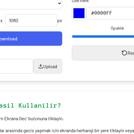
Ozel Renk
x
px
Opaklık
ownload
Re
Upload
asil Kullanilir?
am Ekrana Gec' butonuna tiklayin.
ar arasinda gecis yapmak icin ekranda herhangi bir yere tiklayin veya 