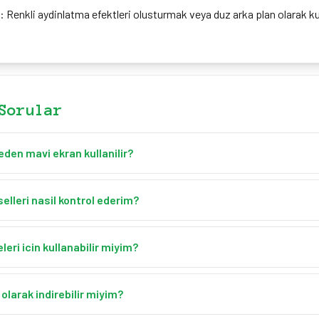
: Renkli aydinlatma efektleri olusturmak veya duz arka plan olarak ku
Sorular
eden mavi ekran kullanilir?
esil unsurlar (bitkiler, giysiler) tasidigi veya sari sacli sahneler icin t
glar. Ayrica film yapiminda geleneksel bir uygulamadir.
selleri nasil kontrol ederim?
 ve ekrani dikkatlice inceleyin. Olü pikseller siyah noktalar olarak g
 plan uzerinde farkli renkler olarak gorünebilir.
eri icin kullanabilir miyim?
 kaynagi olarak tam ekran modunu kullanin. Pek cok video konferans
z renkli bir ekran kullanabilir.
olarak indirebilir miyim?