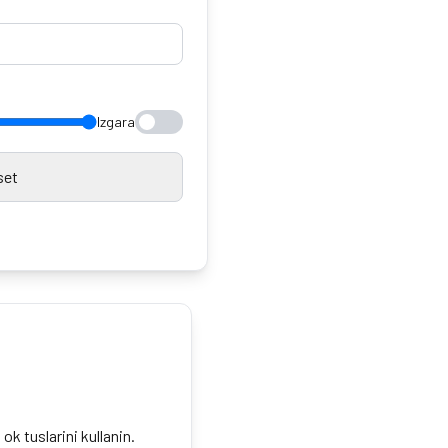
Izgara
set
ok tuslarini kullanin.