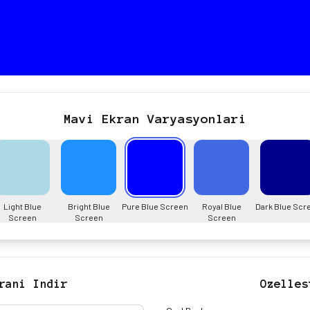
Mavi Ekran Varyasyonlari
Light Blue
Bright Blue
Pure Blue Screen
Royal Blue
Dark Blue Scr
Screen
Screen
Screen
rani Indir
Ozelles