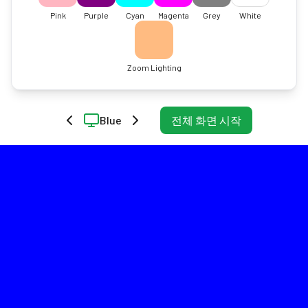
Pink
Purple
Cyan
Magenta
Grey
White
Zoom Lighting
Blue
전체 화면 시작