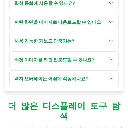
살펴보세요. 불량 픽셀은 검은 점으로 나타나고, 고
화상 통화에 사용할 수 있나요?
착된 픽셀은 파란 배경에 다른 색상으로 보일 수 있
네! 가상 배경 소스로 전체 화면 모드를 사용하세
습니다.
요. 많은 화상 회의 앱이 배경 교체를 위해 단색 화
파란 화면을 이미지로 다운로드할 수 있나요?
면을 사용할 수 있습니다.
네! 드롭다운 메뉴에서 원하는 해상도를 선택하거
나 사용자 지정 크기를 입력한 후 '다운로드' 버튼을
사용 가능한 키보드 단축키는?
클릭하세요. 화면은 PNG 이미지로 저장됩니다.
'F'로 전체 화면 전환, 왼쪽/오른쪽 화살표 키로 색
상 순환, 'R'로 초기화, 'D'로 다운로드, 'G'로 격자 전
배경 이미지를 직접 업로드할 수 있나요?
환. 전체 화면 모드를 종료하려면 'Esc'를 누르세요.
네! '배경 이미지 업로드' 기능을 사용하여 원하는
이미지를 화면 배경으로 설정하세요. 지원 형식에
격자 오버레이는 어떻게 작동하나요?
는 JPG, PNG, GIF가 포함됩니다.
사용자 지정 패널의 스위치를 사용하거나 키보드
에서 'G'를 눌러 격자를 전환하세요. 격자는 정렬 및
측정 목적에 완벽한 40x40 픽셀 오버레이를 제공
더 많은 디스플레이 도구 탐
합니다.
색