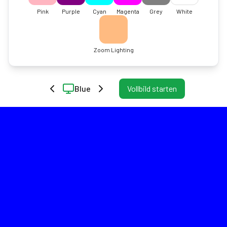
Pink
Purple
Cyan
Magenta
Grey
White
Zoom Lighting
Blue
Vollbild starten