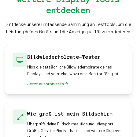
40x40-Pixel-Overlay, das sich ideal fur
entdecken
Ausrichtungs- und Messprojekte eignet.
Entdecke unsere umfassende Sammlung an Testtools, um die
Leistung deines Geräts und die Anzeigequalität zu optimieren.
Bildwiederholrate-Tester
Miss die tatsächliche Bildwiederholrate deines
Displays und verstehe, wozu dein Monitor fähig ist.
Jetzt ausprobieren
Wie groß ist mein Bildschirm
Überprüfe deine Bildschirmauflösung, Viewport-
Größe, Geräte-Pixelverhältnis und weitere Display-