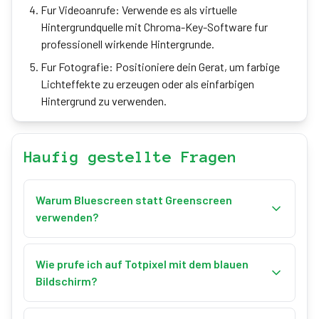
Fur Videoanrufe: Verwende es als virtuelle
Hintergrundquelle mit Chroma-Key-Software fur
professionell wirkende Hintergrunde.
Fur Fotografie: Positioniere dein Gerat, um farbige
Lichteffekte zu erzeugen oder als einfarbigen
Hintergrund zu verwenden.
Haufig gestellte Fragen
Warum Bluescreen statt Greenscreen
verwenden?
Bluescreen wird bevorzugt, wenn Personen gruene
Elemente (Pflanzen, Kleidung) tragen oder bei
Wie prufe ich auf Totpixel mit dem blauen
Szenen mit blonden Haaren, da Blau eine bessere
Bildschirm?
Trennung bietet. Es ist auch traditionell in der
Gehe in den Vollbildmodus und untersuche das
Filmproduktion.