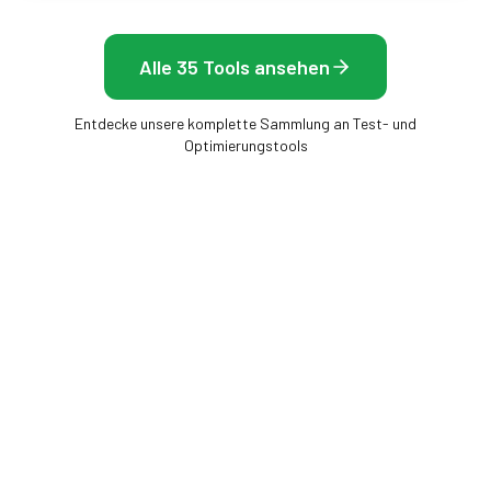
Alle 35 Tools ansehen
Entdecke unsere komplette Sammlung an Test- und
Optimierungstools
Frame Rate Test
Kostenlose Browser-Tools, um Display, Maus und
Bildrate zu messen — keine Installation, sofortige
Ergebnisse.
BILDRATE
DISPLAY & BILDSCHIRM
FPS-Test
Display-Test