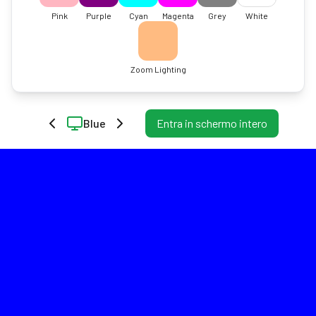
Pink
Purple
Cyan
Magenta
Grey
White
Zoom Lighting
Blue
Entra in schermo intero