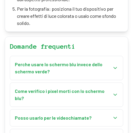
Per la fotografia: posiziona il tuo dispositivo per
creare effetti di luce colorata o usalo come sfondo
solido.
Domande frequenti
Perche usare lo schermo blu invece dello
schermo verde?
Lo schermo blu e preferito quando i soggetti hanno
elementi verdi (piante, vestiti) o in scene con capelli
Come verifico i pixel morti con lo schermo
biondi, perche il blu offre una migliore separazione.
blu?
E anche la tradizione nella produzione
Entra in modalita schermo intero ed esamina
cinematografica.
attentamente il display. I pixel morti appariranno
Posso usarlo per le videochiamate?
come punti neri, mentre i pixel bloccati possono
Si! Usa la modalita schermo intero come sorgente di
apparire come colori diversi sullo sfondo blu.