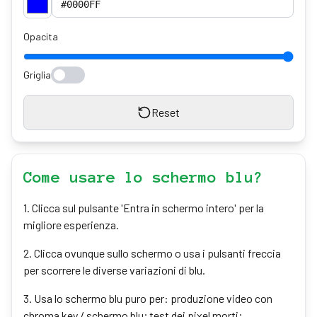
Opacita
Griglia
Reset
Come usare lo schermo blu?
1
.
Clicca sul pulsante 'Entra in schermo intero' per la
migliore esperienza.
2
.
Clicca ovunque sullo schermo o usa i pulsanti freccia
per scorrere le diverse variazioni di blu.
3
.
Usa lo schermo blu puro per: produzione video con
chroma key / schermo blu; test dei pixel morti;