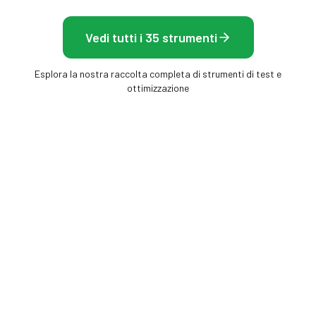
Vedi tutti i 35 strumenti
Esplora la nostra raccolta completa di strumenti di test e
ottimizzazione
Frame Rate Test
Strumenti gratuiti nel browser per misurare
schermo, mouse e frequenza dei fotogrammi —
nessuna installazione, risultati immediati.
FREQUENZA FOTOGRAMMI
SCHERMO E DISPLAY
Test FPS
Test del display