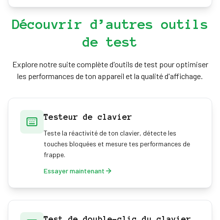
Oui. Défiez vos amis pour voir qui atteint le CPS le
inscription. Votre record est enregistré localement
plus élevé, ajoutant un élément compétitif amusant
sur votre propre appareil.
Découvrir d’autres outils
au jeu.
de test
Explore notre suite complète d'outils de test pour optimiser
les performances de ton appareil et la qualité d'affichage.
Testeur de clavier
Teste la réactivité de ton clavier, détecte les
touches bloquées et mesure tes performances de
frappe.
Essayer maintenant
Test de double-clic du clavier