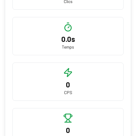
Clics
0.0
s
Temps
0
CPS
0