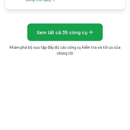
Xem tất cả 35 công cụ
Khám phá bộ sưu tập đầy đủ các công cụ kiểm tra và tối ưu của
chúng tôi