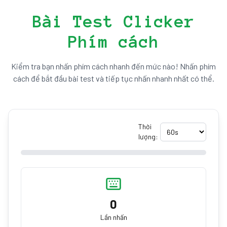
Bài Test Clicker
Phím cách
Kiểm tra bạn nhấn phím cách nhanh đến mức nào! Nhấn phím
cách để bắt đầu bài test và tiếp tục nhấn nhanh nhất có thể.
Thời
lượng:
0
Lần nhấn