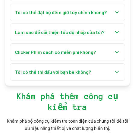
Đặt giới hạn thời gian, nhấn phím cách để khởi động
bộ đếm giờ, và tiếp tục gõ phím cách nhanh nhất có
Tôi có thể đặt bộ đếm giờ tùy chỉnh không?
thể. Khi hết giờ, bạn sẽ thấy tổng số lần nhấp và số
Có. Bên cạnh các thời lượng cài sẵn — như 1, 5, 10, 30,
lần nhấp mỗi giây của mình.
60 hoặc 100 giây — bạn có thể chọn khoảng thời gian
Làm sao để cải thiện tốc độ nhấp của tôi?
phù hợp với nhu cầu và chạy bài test đúng bằng
Hãy luyện tập thường xuyên, giữ tư thế tốt và dùng
khoảng đó.
các kỹ thuật như phương pháp giữ nửa chừng hoặc
Clicker Phím cách có miễn phí không?
kỹ thuật nhiều ngón — luân phiên hai hoặc ba ngón
Có. Clicker Phím cách hoàn toàn miễn phí, chạy trọn
trên phím cách — để tăng CPS của bạn.
vẹn trong trình duyệt và không cần tải xuống hay
Tôi có thể thi đấu với bạn bè không?
đăng ký. Điểm tốt nhất của bạn được lưu cục bộ trên
Có. Thách thức bạn bè để xem ai đạt CPS cao nhất,
chính thiết bị của bạn.
thêm một yếu tố cạnh tranh vui nhộn vào trò chơi.
Khám phá thêm công cụ
kiểm tra
Khám phá bộ công cụ kiểm tra toàn diện của chúng tôi để tối
ưu hiệu năng thiết bị và chất lượng hiển thị.