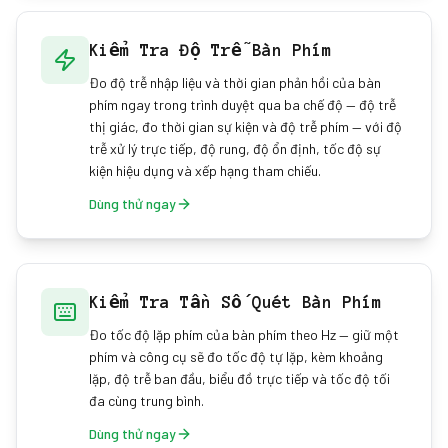
Kiểm Tra Độ Trễ Bàn Phím
Đo độ trễ nhập liệu và thời gian phản hồi của bàn
phím ngay trong trình duyệt qua ba chế độ — độ trễ
thị giác, đo thời gian sự kiện và độ trễ phím — với độ
trễ xử lý trực tiếp, độ rung, độ ổn định, tốc độ sự
kiện hiệu dụng và xếp hạng tham chiếu.
Dùng thử ngay
Kiểm Tra Tần Số Quét Bàn Phím
Đo tốc độ lặp phím của bàn phím theo Hz — giữ một
phím và công cụ sẽ đo tốc độ tự lặp, kèm khoảng
lặp, độ trễ ban đầu, biểu đồ trực tiếp và tốc độ tối
đa cùng trung bình.
Dùng thử ngay