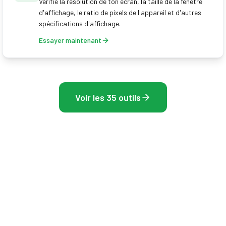
Vérifie la résolution de ton écran, la taille de la fenêtre
d'affichage, le ratio de pixels de l'appareil et d'autres
spécifications d'affichage.
Essayer maintenant
Voir les 35 outils
Explore notre collection complète d'outils de test et d'optimisation
Frame Rate Test
Outils gratuits dans le navigateur pour mesurer ton
écran, ta souris et ta fréquence d'images — sans
installation, résultats instantanés.