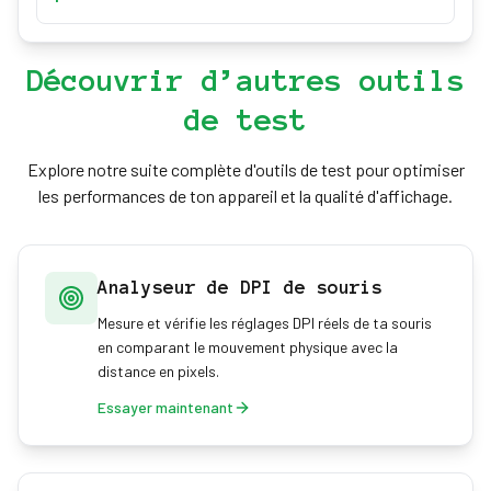
molette fluide en bon état.
Les causes fréquentes sont la poussière, des
pièces mécaniques usées, des problèmes de pilote
Découvrir d’autres outils
ou des réglages de sensibilité. Des vitesses
de test
irrégulières, des sauts ou des erreurs de direction
aident à cerner le problème.
Explore notre suite complète d'outils de test pour optimiser
les performances de ton appareil et la qualité d'affichage.
Analyseur de DPI de souris
Mesure et vérifie les réglages DPI réels de ta souris
en comparant le mouvement physique avec la
distance en pixels.
Essayer maintenant