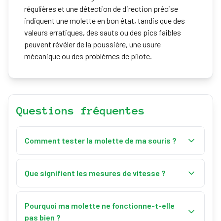
régulières et une détection de direction précise
indiquent une molette en bon état, tandis que des
valeurs erratiques, des sauts ou des pics faibles
peuvent révéler de la poussière, une usure
mécanique ou des problèmes de pilote.
Questions fréquentes
Comment tester la molette de ma souris ?
Cliquez sur Démarrer le test, puis défilez vers le haut
et le bas dans la zone de test. L’outil mesure votre
Que signifient les mesures de vitesse ?
vitesse de défilement en pixels par seconde ainsi
La vitesse est affichée en pixels par seconde (px/s).
que la direction, la distance totale et le taux de
Des valeurs plus élevées indiquent un défilement
Pourquoi ma molette ne fonctionne-t-elle
défilement en temps réel.
plus rapide, et des relevés stables suggèrent une
pas bien ?