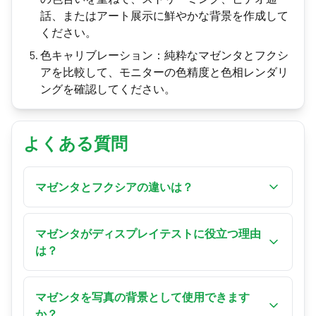
話、またはアート展示に鮮やかな背景を作成して
ください。
色キャリブレーション：純粋なマゼンタとフクシ
アを比較して、モニターの色精度と色相レンダリ
ングを確認してください。
よくある質問
マゼンタとフクシアの違いは？
マゼンタ (#FF00FF) は緑なしで赤と青の純粋な
等しい混合です。フクシアは似ていますが、特
マゼンタがディスプレイテストに役立つ理由
定の色合いによって少し暖かかったり冷たかっ
は？
たりします。ウェブ標準では同一とみなされる
マゼンタは赤と青のサブピクセルを同時に活性
ことが多いですが、デザインではフクシアは通
化し、両チャンネルが正しくレンダリングされ
マゼンタを写真の背景として使用できます
常より暖かいピンク-紫のバリエーションを指し
緑チャンネルが適切に抑制されているかを検証
か？