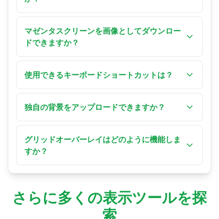
ます。
する効果的なテストです。
はい！マゼンタはファッションとポートレート
写真に人気の背景です。マゼンタスクリーンは
マゼンタスクリーンを画像としてダウンロー
小規模な撮影の実用的なカラー光源として機能
ドできますか？
します。
はい！希望の解像度を選択するかカスタムサイ
ズを入力し、「ダウンロード」をクリックして
使用できるキーボードショートカットは？
ください。PNGとして保存されます。
「F」フルスクリーン、矢印キーで色変更、
「R」リセット、「D」ダウンロード、「G」グ
独自の背景をアップロードできますか？
リッド。「Esc」でフルスクリーン終了。
はい！「独自の背景をアップロード」を使用し
てください。対応形式：JPG、PNG、GIF。
グリッドオーバーレイはどのように機能しま
すか？
カスタマイズパネルのスイッチまたは「G」を押
してグリッドを切り替えます。グリッドは配置
と測定に最適な40×40ピクセルのオーバーレイを
さらに多くの表示ツールを探
提供します。
索