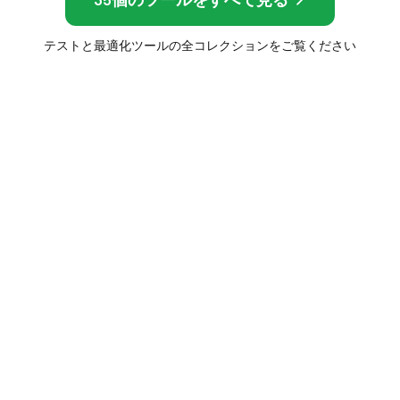
テストと最適化ツールの全コレクションをご覧ください
Frame Rate Test
ディスプレイ、マウス、フレームレートを測定で
きる無料のブラウザツール — インストール不要、
すぐに結果がわかります。
フレームレート
ディスプレイ・画面
FPSテスト
ディスプレイテスト
モニターリフレッシュレートテ
バックライト漏れテスト
スト (Hz)
ドット抜けテスト