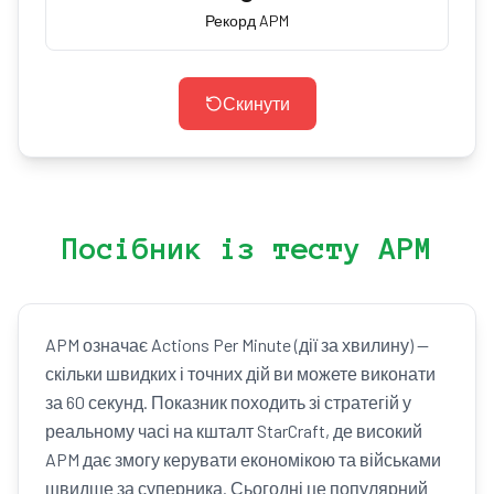
Рекорд APM
Скинути
Посібник із тесту APM
APM означає Actions Per Minute (дії за хвилину) —
скільки швидких і точних дій ви можете виконати
за 60 секунд. Показник походить зі стратегій у
реальному часі на кшталт StarCraft, де високий
APM дає змогу керувати економікою та військами
швидше за суперника. Сьогодні це популярний