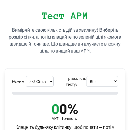
Тест APM
Виміряйте свою кількість дій за хвилину! Виберіть
розмір сітки, а потім клацайте по зеленій цілі якомога
швидше й точніше. Що швидше ви влучаєте в кожну
ціль, то вищий ваш APM.
Тривалість
Режим:
тесту:
0
0
%
APM
Точність
Клацніть будь-яку клітинку, щоб почати — потім