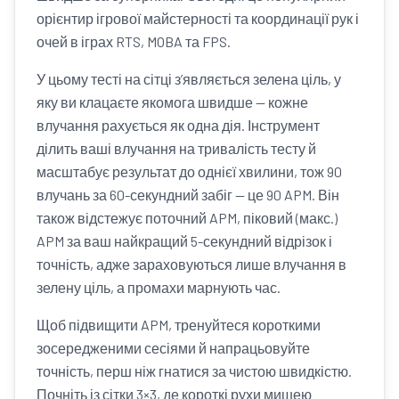
орієнтир ігрової майстерності та координації рук і
очей в іграх RTS, MOBA та FPS.
У цьому тесті на сітці з’являється зелена ціль, у
яку ви клацаєте якомога швидше — кожне
влучання рахується як одна дія. Інструмент
ділить ваші влучання на тривалість тесту й
масштабує результат до однієї хвилини, тож 90
влучань за 60-секундний забіг — це 90 APM. Він
також відстежує поточний APM, піковий (макс.)
APM за ваш найкращий 5-секундний відрізок і
точність, адже зараховуються лише влучання в
зелену ціль, а промахи марнують час.
Щоб підвищити APM, тренуйтеся короткими
зосередженими сесіями й напрацьовуйте
точність, перш ніж гнатися за чистою швидкістю.
Почніть із сітки 3×3, де короткі рухи мишею