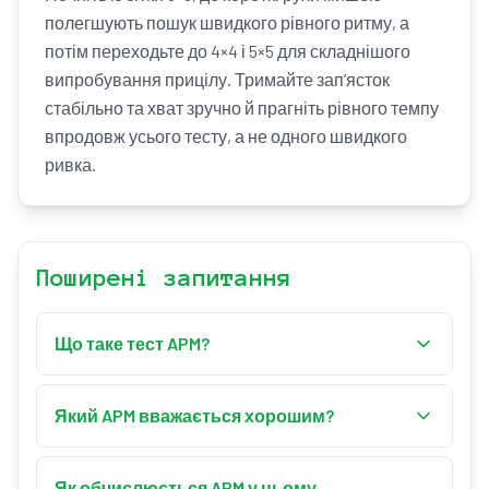
полегшують пошук швидкого рівного ритму, а
потім переходьте до 4×4 і 5×5 для складнішого
випробування прицілу. Тримайте зап’ясток
стабільно та хват зручно й прагніть рівного темпу
впродовж усього тесту, а не одного швидкого
ривка.
Поширені запитання
Що таке тест APM?
Тест APM (дії за хвилину) вимірює, скільки
точних дій ви можете виконати за хвилину. На
Який APM вважається хорошим?
сітці з’являється зелена ціль, у яку ви клацаєте
Це залежить від розміру сітки, адже менші
якомога швидше — кожне влучання це одна
дозволяють клацати швидше. На сітці 3×3
Як обчислюється APM у цьому