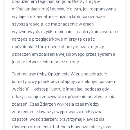
obsłużeniem tego naciśnięcia. Mierzy się ją w
milisekundach (ms) i decyduje o tym, jak responsywna
wydaje się klawiatura — niższa latencja oznacza
szybszą reakcję, co ma znaczenie w grach
wyczynowych, szybkim pisaniu i grach rytmicznych. To
narzędzie przeglądarkowe mierzy tę część
opóźnienia, którą może zobaczyć: czas między
oznaczeniem zdarzenia wejściowego przez system a
jego przetworzeniem przez stronę.
Test ma trzy tryby. Opóźnienie Wizualne pokazuje
bursztynowy pasek pozostający za zielonym paskiem
„wejścia” — odstęp ilustruje input lag, podczas gdy
odczyt podaje rzeczywiste opóźnienie przetwarzania
zdarzeń. Czas Zdarzeń wykreśla czas między
zdarzeniami klawiszy i wyprowadza efektywną
częstotliwość zdarzeń; przytrzymaj klawisz dla
równego strumienia. Latencja Klawisza mierzy czas