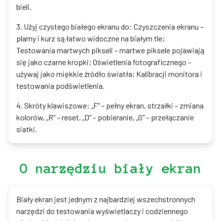
bieli.
3
.
Użyj czystego białego ekranu do: Czyszczenia ekranu –
plamy i kurz są łatwo widoczne na białym tle;
Testowania martwych pikseli – martwe piksele pojawiają
się jako czarne kropki; Oświetlenia fotograficznego –
używaj jako miękkie źródło światła; Kalibracji monitora i
testowania podświetlenia.
4
.
Skróty klawiszowe: „F" – pełny ekran, strzałki – zmiana
kolorów, „R" – reset, „D" – pobieranie, „G" – przełączanie
siatki.
O narzędziu biały ekran
Biały ekran jest jednym z najbardziej wszechstronnych
narzędzi do testowania wyświetlaczy i codziennego