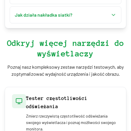
kolorów, ciepła biel jest łagodniejsza dla oczu, a
Tak! Użyj funkcji „Prześlij własne tło", aby ustawić
czysta biel zapewnia maksymalną jasność.
dowolny obraz jako tło ekranu. Obsługiwane
Jak działa nakładka siatki?
formaty to JPG, PNG i GIF.
Przełączaj siatkę za pomocą przełącznika w panelu
dostosowania lub naciskając „G" na klawiaturze.
Siatka zapewnia nakładkę 40×40 pikseli, idealną do
Odkryj więcej narzędzi do
wyrównywania i pomiarów.
wyświetlaczy
Poznaj nasz kompleksowy zestaw narzędzi testowych, aby
zoptymalizować wydajność urządzenia i jakość obrazu.
Tester częstotliwości
odświeżania
Zmierz rzeczywistą częstotliwość odświeżania
swojego wyświetlacza i poznaj możliwości swojego
monitora.