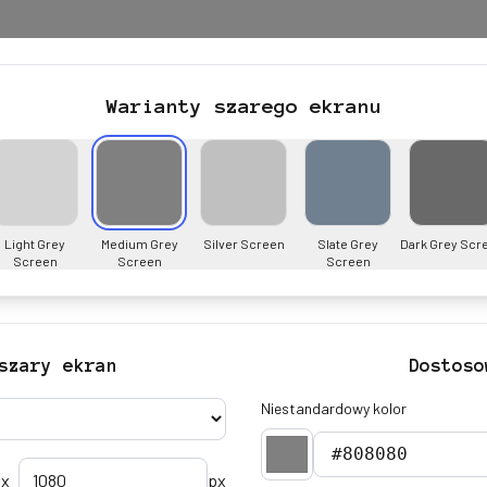
Warianty szarego ekranu
Light Grey
Medium Grey
Silver Screen
Slate Grey
Dark Grey Scr
Screen
Screen
Screen
szary ekran
Dostoso
Niestandardowy kolor
x
px