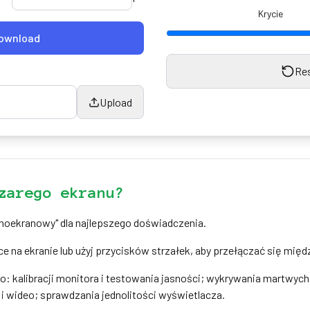
Krycie
ownload
Re
Upload
zarego ekranu?
ełnoekranowy" dla najlepszego doświadczenia.
ce na ekranie lub użyj przycisków strzałek, aby przełączać się mię
do: kalibracji monitora i testowania jasności; wykrywania martwyc
ii i wideo; sprawdzania jednolitości wyświetlacza.