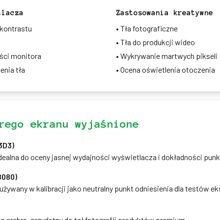
tlacza
Zastosowania kreatywne
 kontrastu
•
Tła fotograficzne
•
Tła do produkcji wideo
ści monitora
•
Wykrywanie martwych pikseli
enia tła
•
Ocena oświetlenia otoczenia
rego ekranu wyjaśnione
3D3)
dealna do oceny jasnej wydajności wyświetlacza i dokładności punkt
8080)
żywany w kalibracji jako neutralny punkt odniesienia dla testów ek
n srebra, przydatny do teł fotografii produktów premium.