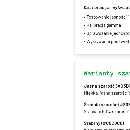
Kalibracja wyświe
•
Testowanie jasności i
•
Kalibracja gamma
•
Sprawdzanie jednolito
•
Wykrywanie podświetl
Warianty sza
Jasna szarość (#D3D
Miękka, jasna szarość i
Średnia szarość (#80
Standard 50% szarości u
Srebrny (#C0C0C0)
Klasyczny metaliczny to