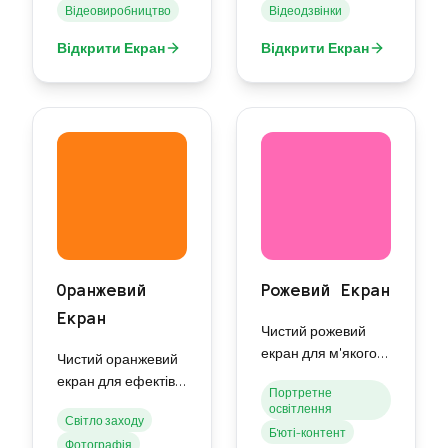
Відеовиробництво
Відеодзвінки
дисплея.
тестування
дисплея.
Відкрити Екран
Відкрити Екран
Оранжевий
Рожевий Екран
Екран
Чистий рожевий
екран для м'якого
Чистий оранжевий
освітлення,
екран для ефектів
Портретне
естетичної
освітлення заходу
освітлення
фотографії та
Світло заходу
сонця та теплої
Б'юті-контент
творчих проектів.
Фотографія
атмосфери.