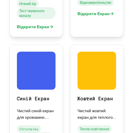
Відеовиробництво
та стрімінгу.
Нічний зір
зору та
Тест червоного
фотографічного
Відкрити Екран
каналу
освітлення.
Відкрити Екран
Синій Екран
Жовтий Екран
Чистий синій екран
Чистий жовтий
для хромакею,
екран для теплого
відеовиробництва
освітлення,
Chroma key
Тепле освітлення
та тестування
відеодзвінків та