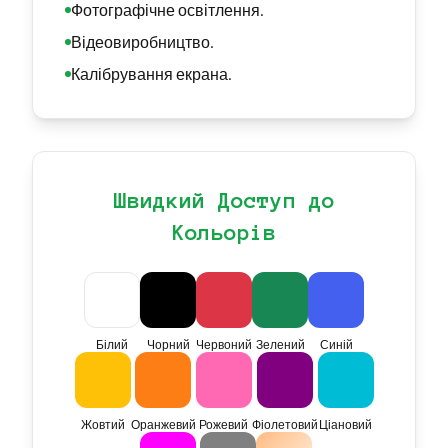
Фотографічне освітлення.
Відеовиробництво.
Калібрування екрана.
Швидкий Доступ до
Кольорів
Білий
Чорний
Червоний
Зелений
Синій
Жовтий
Оранжевий
Рожевий
Фіолетовий
Ціановий