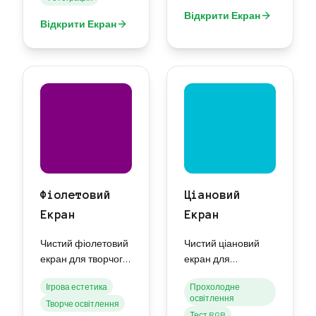
Відкрити Екран
Відкрити Екран
Фіолетовий
Ціановий
Екран
Екран
Чистий фіолетовий
Чистий ціановий
екран для творчого
екран для
освітлення, ігрової
тестування
Ігрова естетика
Прохолодне
естетики та
кольору,
освітлення
Творче освітлення
атмосферних
прохолодного
Тест RGB