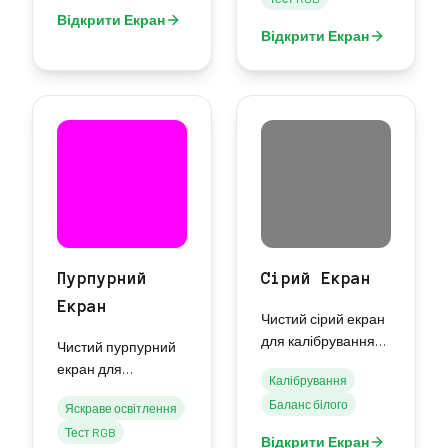
ефектів.
освітлення та
Відкрити Екран
творчих проектів.
Відкрити Екран
Пурпурний
Сірий Екран
Екран
Чистий сірий екран
для калібрування
Чистий пурпурний
монітора, балансу
екран для
Калібрування
білого та
тестування
Баланс білого
нейтрального
Яскраве освітлення
кольору, яскравого
еталону.
Тест RGB
освітлення та
Відкрити Екран