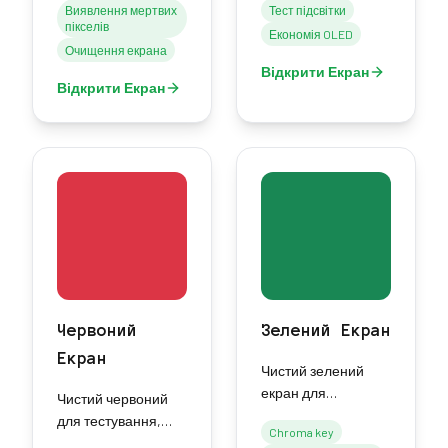
Виявлення мертвих
Тест підсвітки
очищення або як
енергії OLED та
пікселів
Економія OLED
джерело світла.
затемнення екрана.
Очищення екрана
Відкрити Екран
Відкрити Екран
Червоний
Зелений Екран
Екран
Чистий зелений
екран для
Чистий червоний
хромакею,
для тестування,
Chroma key
відеовиробництва
збереження нічного