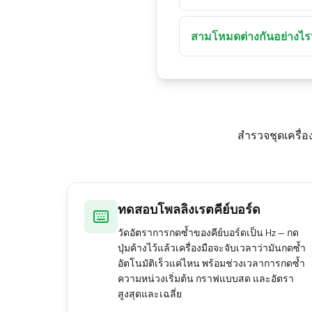
อัตโนมัติของระบบปฏิบัติก
โหลดของระบบ กิจกรรมของ
สัมพัทธ์ระดับเบราว์เซอร์
จัดตารางอินพุตปุ่มของคุ
สามโหมดต่างกันอย่างไร
ทดสอบอีกครั้งเพื่อให้ได้ตัว
ความหน่วงภาพแสดงช่องว
จังหวะเหตุการณ์วาดกราฟเ
สม่ำเสมอ ความหน่วงปุ่
สำรวจชุดเครื่
ทดสอบโพลลิงเรตคีย์บอร์ด
วัดอัตราการกดซ้ำของคีย์บอร์ดเป็น Hz — กด
ปุ่มค้างไว้แล้วเครื่องมือจะจับเวลาว่ามันกดซ้ำ
อัตโนมัติเร็วแค่ไหน พร้อมช่วงเวลาการกดซ้ำ
ความหน่วงเริ่มต้น กราฟแบบสด และอัตรา
สูงสุดและเฉลี่ย