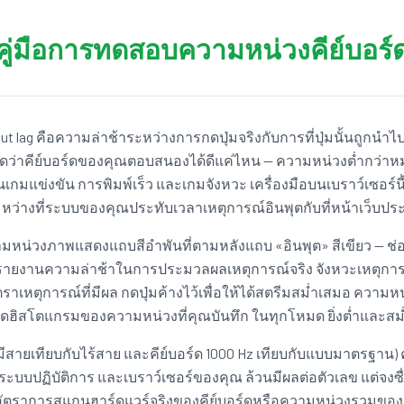
คู่มือการทดสอบความหน่วงคีย์บอร์
ut lag คือความล่าช้าระหว่างการกดปุ่มจริงกับการที่ปุ่มนั้นถูกนำ
หนดว่าคีย์บอร์ดของคุณตอบสนองได้ดีแค่ไหน — ความหน่วงต่ำกว่าห
นเกมแข่งขัน การพิมพ์เร็ว และเกมจังหวะ เครื่องมือบนเบราว์เซอร์น
ระหว่างที่ระบบของคุณประทับเวลาเหตุการณ์อินพุตกับที่หน้าเว็บป
น่วงภาพแสดงแถบสีอำพันที่ตามหลังแถบ «อินพุต» สีเขียว — ช
านได้รายงานความล่าช้าในการประมวลผลเหตุการณ์จริง จังหวะเหตุ
าเหตุการณ์ที่มีผล กดปุ่มค้างไว้เพื่อให้ได้สตรีมสม่ำเสมอ ความ
ฮิสโตแกรมของความหน่วงที่คุณบันทึก ในทุกโหมด ยิ่งต่ำและสม่ำ
มีสายเทียบกับไร้สาย และคีย์บอร์ด 1000 Hz เทียบกับแบบมาตรฐาน
บบปฏิบัติการ และเบราว์เซอร์ของคุณ ล้วนมีผลต่อตัวเลข แต่จงซื่
อัตราการสแกนฮาร์ดแวร์จริงของคีย์บอร์ดหรือความหน่วงรวมของระ