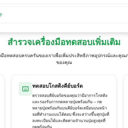
าร (โดยทั่วไป 20–30 Hz) ไม่ใช่อัตราการสแกนฮาร์ดแวร์ ให้มองอัตร
เบราว์เซอร์ และโปรเซสเบื้องหลัง ล้วนมีผลต่อความหน่วง ในแต
 ไม่ใช่สเปกฮาร์ดแวร์
ณพร้อมกับทุกอย่างที่กำลังทำ ค่าจึงกระโดดไปมา ปิดโปรแกรมและแ
?
เลขที่นิ่งที่สุด
่างระหว่างการกดกับการตอบสนองที่รับรู้ พร้อมรายงานความล่
วลาระหว่างเหตุการณ์ปุ่มและคำนวณอัตราเหตุการณ์ที่มีผล — กดปุ
มวาดฮิสโตแกรมของความล่าช้าในการประมวลผลที่วัดในแต่ละกา
สำรวจเครื่องมือทดสอบเพิ่มเติม
องมือทดสอบครบครันของเราเพื่อเพิ่มประสิทธิภาพอุปกรณ์และค
ของคุณ
ทดสอบโกสติงคีย์บอร์ด
ตรวจสอบคีย์บอร์ดของคุณว่ามีอาการโกสติง
และรองรับการกดหลายปุ่มพร้อมกัน — กด
หลายปุ่มพร้อมกันบนคีย์บอร์ดเสมือนบนหน้า
จอที่ทำงานแบบโต้ตอบ ซึ่งจะสว่างขึ้นทุกปุ่มที่
ลงทะเบียนได้และติดตามจำนวนปุ่มสูงสุดที่
กดพร้อมกัน