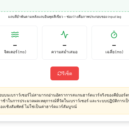
แถบสีอำพันตามหลังแถบอินพุตสีเขียว — ช่องว่างคือภาพประกอบของ input lag
—
—
—
จิตเตอร์ (ms)
ความสม่ำเสมอ
เฉลี่ย (ms)
รีเซ็ต
บบนเบราว์เซอร์ไม่สามารถอ่านอัตราการสแกนฮาร์ดแวร์จริงของคีย์บอร
ล่าช้าในการประมวลผลเหตุการณ์ที่วัดในเบราว์เซอร์ และระบบปฏิบัติการเป
งเชิงสัมพัทธ์ ไม่ใช่เป็นค่าฮาร์ดแวร์สัมบูรณ์