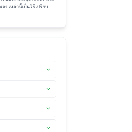
เหล่านี้เป็นวิธีเปรียบ
ารณ์นั้น เครื่องมือนี้
พ จังหวะเหตุการณ์ และ
พ 2–5 ms ดีเยี่ยมสำหรับ
กิน 20 ms อาจกระทบการเล่น
ติจะกระตุ้นเพียง
นั่นสะท้อนอัตราการกดซ้ำ