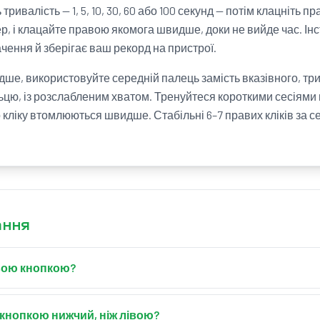
тривалість — 1, 5, 10, 30, 60 або 100 секунд — потім клацніть 
ер, і клацайте правою якомога швидше, доки не вийде час. Ін
ачення й зберігає ваш рекорд на пристрої.
е, використовуйте середній палець замість вказівного, три
цю, із розслабленим хватом. Тренуйтеся короткими сесіями по
о кліку втомлюються швидше. Стабільні 6–7 правих кліків за 
ання
авою кнопкою?
ю вимірює, скільки разів за секунду ви можете клацнути пра
а швидше протягом вибраного часу, і інструмент ділить зага
кнопкою нижчий, ніж лівою?