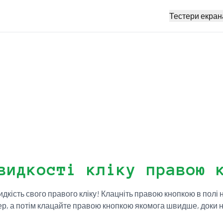
Тестери екран
видкості кліку правою 
дкість свого правого кліку! Клацніть правою кнопкою в полі
р, а потім клацайте правою кнопкою якомога швидше, доки н