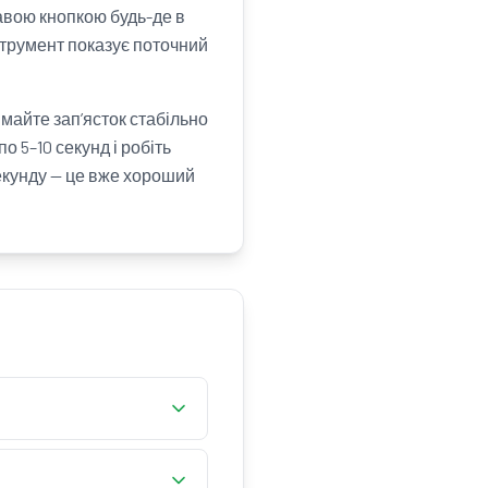
правою кнопкою будь-де в
струмент показує поточний
майте зап’ясток стабільно
 5–10 секунд і робіть
секунду — це вже хороший
вою кнопкою миші. Ви
льну кількість правих