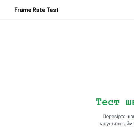
Frame Rate Test
Тест ш
Перевірте шви
запустити тайме