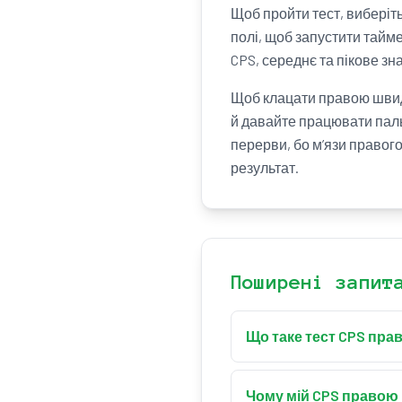
Щоб пройти тест, виберіть 
полі, щоб запустити тайм
CPS, середнє та пікове зн
Щоб клацати правою швидш
й давайте працювати паль
перерви, бо м’язи правог
результат.
Поширені запит
Що таке тест CPS пр
Тест CPS правою кнопко
клацаєте правою якомог
Чому мій CPS правою 