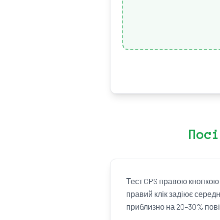
Посі
Тест CPS правою кнопкою 
правий клік задіює середні
приблизно на 20–30% повіл