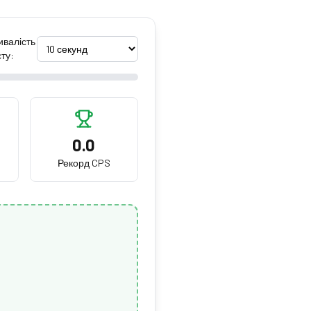
ивалість
сту:
0.0
Рекорд CPS