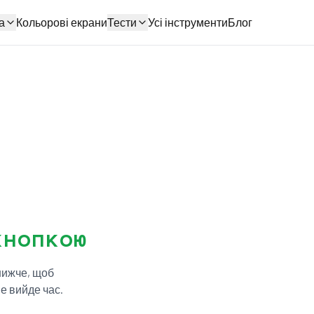
а
Кольорові екрани
Тести
Усі інструменти
Блог
кнопкою
 нижче, щоб
е вийде час.