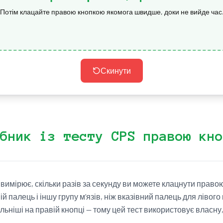
Потім клацайте правою кнопкою якомога швидше, доки не вийде час
Скинути
бник із тесту CPS правою кно
вимірює, скільки разів за секунду ви можете клацнути право
й палець і іншу групу м’язів, ніж вказівний палець для лівого
ьніші на правій кнопці — тому цей тест використовує власну,