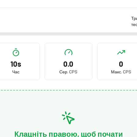
Тр
те
10s
0.0
0
Час
Сер. CPS
Макс. CPS
Клацніть правою, щоб почати