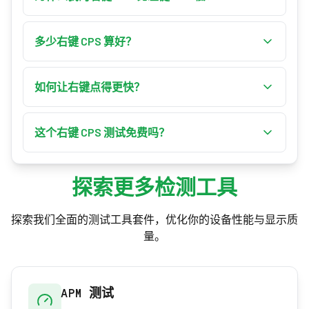
工具会将总右键点击数除以时间，计算出你的右
这完全正常。右键使用中指以及不同于左键食指
键点击速度（每秒点击次数，CPS）。
的肌肉群，因此多数人在右键上约慢 20–30%。这
多少右键 CPS 算好？
就是为什么该测试采用自己一套更低的评级标
以右键而言，1–3 CPS 为入门，4–6 CPS 为熟练，7
准。
–9 CPS 为专家，10+ CPS 则是大师等级。用经典技
如何让右键点得更快？
巧达到每秒 6–7 次右键点击，就已经是稳定而出
用中指而非食指，保持手腕稳定并让手指发力，
色的成绩。
握法放松且舒适。以 5–10 秒的短时段练习并适时
这个右键 CPS 测试免费吗？
休息，因为右键的肌肉比左键更容易疲劳。
是的。右键 CPS 测试完全免费，全程在你的浏览
器中运行，无需下载或注册。你的最佳成绩会保
探索更多检测工具
存在你自己的设备上。
探索我们全面的测试工具套件，优化你的设备性能与显示质
量。
APM 测试