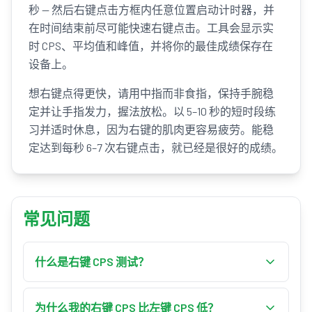
秒 — 然后右键点击方框内任意位置启动计时器，并
在时间结束前尽可能快速右键点击。工具会显示实
时 CPS、平均值和峰值，并将你的最佳成绩保存在
设备上。
想右键点得更快，请用中指而非食指，保持手腕稳
定并让手指发力，握法放松。以 5–10 秒的短时段练
习并适时休息，因为右键的肌肉更容易疲劳。能稳
定达到每秒 6–7 次右键点击，就已经是很好的成绩。
常见问题
什么是右键 CPS 测试？
右键 CPS 测试测量你在一秒内能右键点击鼠标多
少次。你在选定的时长内尽可能快速右键点击，
为什么我的右键 CPS 比左键 CPS 低？