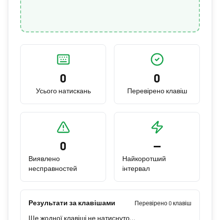
0
0
Усього натискань
Перевірено клавіш
0
—
Виявлено
Найкоротший
несправностей
інтервал
Результати за клавішами
Перевірено 0 клавіш
Ще жодної клавіші не натиснуто…