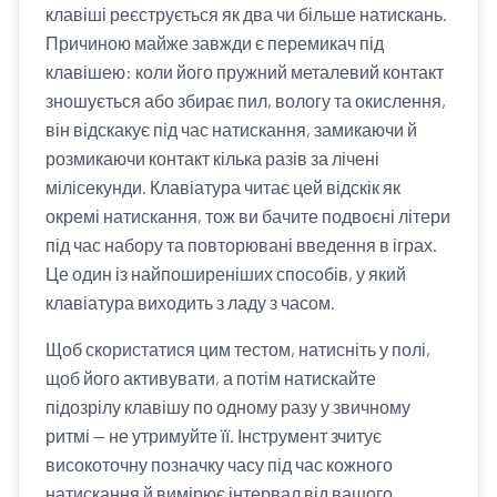
клавіші реєструється як два чи більше натискань.
Причиною майже завжди є перемикач під
клавішею: коли його пружний металевий контакт
зношується або збирає пил, вологу та окислення,
він відскакує під час натискання, замикаючи й
розмикаючи контакт кілька разів за лічені
мілісекунди. Клавіатура читає цей відскік як
окремі натискання, тож ви бачите подвоєні літери
під час набору та повторювані введення в іграх.
Це один із найпоширеніших способів, у який
клавіатура виходить з ладу з часом.
Щоб скористатися цим тестом, натисніть у полі,
щоб його активувати, а потім натискайте
підозрілу клавішу по одному разу у звичному
ритмі — не утримуйте її. Інструмент зчитує
високоточну позначку часу під час кожного
натискання й вимірює інтервал від вашого