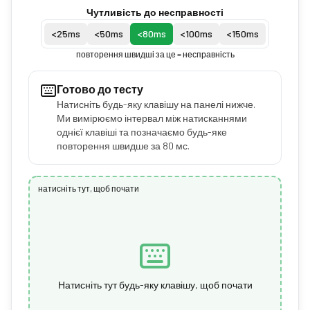
Чутливість до несправності
<
25
ms
<
50
ms
<
80
ms
<
100
ms
<
150
ms
повторення швидші за це = несправність
Готово до тесту
Натисніть будь-яку клавішу на панелі нижче.
Ми вимірюємо інтервал між натисканнями
однієї клавіші та позначаємо будь-яке
повторення швидше за 80 мс.
натисніть тут, щоб почати
Натисніть тут будь-яку клавішу, щоб почати