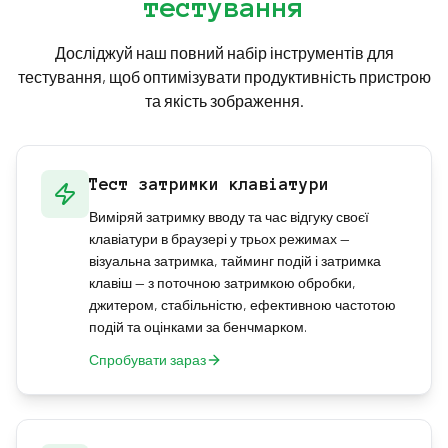
тестування
(або поміняти на платі з hot-swap). Деякі
яке швидше повторення тієї самої клавіші
клавіатури та програми додають затримку
трактується як несправність, а не навмисне
"debounce", яка маскує легкий chatter. Якщо
Досліджуй наш повний набір інструментів для
натискання.
чищення не допомагає, а перемикач
тестування, щоб оптимізувати продуктивність пристрою
незамінний, клавіатуру зазвичай доводиться
та якість зображення.
міняти — а несправність chatter за гарантією
зазвичай покривається.
Тест затримки клавіатури
Виміряй затримку вводу та час відгуку своєї
клавіатури в браузері у трьох режимах —
візуальна затримка, тайминг подій і затримка
клавіш — з поточною затримкою обробки,
джитером, стабільністю, ефективною частотою
подій та оцінками за бенчмарком.
Спробувати зараз