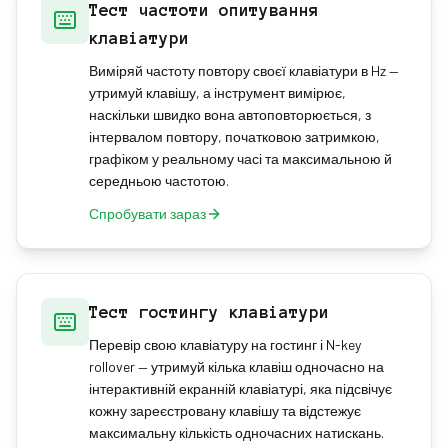
Тест частоти опитування
клавіатури
Виміряй частоту повтору своєї клавіатури в Hz —
утримуй клавішу, а інструмент вимірює,
наскільки швидко вона автоповторюється, з
інтервалом повтору, початковою затримкою,
графіком у реальному часі та максимальною й
середньою частотою.
Спробувати зараз
Тест гостингу клавіатури
Перевір свою клавіатуру на гостинг і N-key
rollover — утримуй кілька клавіш одночасно на
інтерактивній екранній клавіатурі, яка підсвічує
кожну зареєстровану клавішу та відстежує
максимальну кількість одночасних натискань.