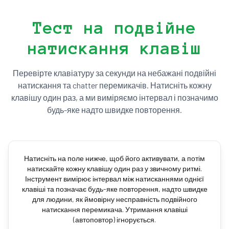
Тест на подвійне
натискання клавіш
Перевірте клавіатуру за секунди на небажані подвійні
натискання та chatter перемикачів. Натисніть кожну
клавішу один раз, а ми виміряємо інтервал і позначимо
будь-яке надто швидке повторення.
Натисніть на поле нижче, щоб його активувати, а потім
натискайте кожну клавішу один раз у звичному ритмі.
Інструмент вимірює інтервал між натисканнями однієї
клавіші та позначає будь-яке повторення, надто швидке
для людини, як ймовірну несправність подвійного
натискання перемикача. Утримання клавіші
(автоповтор) ігнорується.