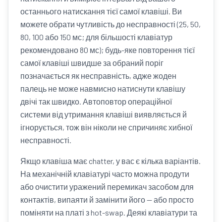
останнього натискання тієї самої клавіші. Ви
можете обрати чутливість до несправності (25, 50,
80, 100 або 150 мс; для більшості клавіатур
рекомендовано 80 мс); будь-яке повторення тієї
самої клавіші швидше за обраний поріг
позначається як несправність, адже жоден
палець не може навмисно натиснути клавішу
двічі так швидко. Автоповтор операційної
системи від утримання клавіші виявляється й
ігнорується, тож він ніколи не спричиняє хибної
несправності.
Якщо клавіша має chatter, у вас є кілька варіантів.
На механічній клавіатурі часто можна продути
або очистити уражений перемикач засобом для
контактів, випаяти й замінити його — або просто
поміняти на платі з hot-swap. Деякі клавіатури та