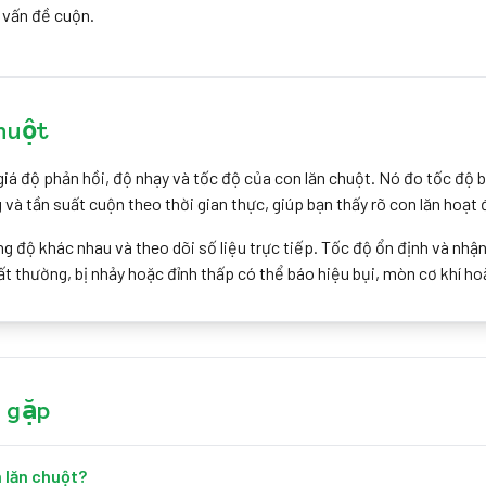
 vấn đề cuộn.
huột
giá độ phản hồi, độ nhạy và tốc độ của con lăn chuột. Nó đo tốc độ b
và tần suất cuộn theo thời gian thực, giúp bạn thấy rõ con lăn hoạt 
g độ khác nhau và theo dõi số liệu trực tiếp. Tốc độ ổn định và nhậ
hất thường, bị nhảy hoặc đỉnh thấp có thể báo hiệu bụi, mòn cơ khí hoặ
 gặp
 lăn chuột?