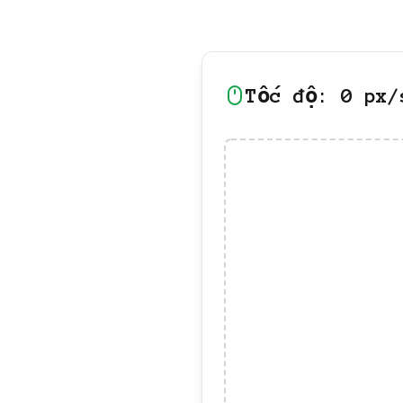
Tốc độ:
0
px/