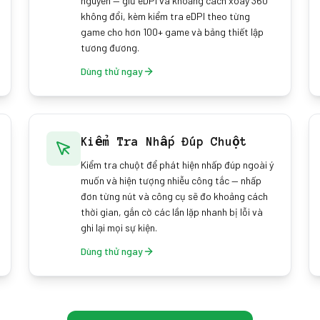
nguyên — giữ eDPI và khoảng cách xoay 360°
không đổi, kèm kiểm tra eDPI theo từng
game cho hơn 100+ game và bảng thiết lập
tương đương.
Dùng thử ngay
Kiểm Tra Nhấp Đúp Chuột
Kiểm tra chuột để phát hiện nhấp đúp ngoài ý
muốn và hiện tượng nhiễu công tắc — nhấp
đơn từng nút và công cụ sẽ đo khoảng cách
thời gian, gắn cờ các lần lặp nhanh bị lỗi và
ghi lại mọi sự kiện.
Dùng thử ngay