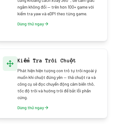
cùng khoảng cách xoay 360°, để cảm giác
ngắm không đổi — trên hơn 100+ game với
kiểm tra yaw và eDPI theo từng game.
Dùng thử ngay
Kiểm Tra Trôi Chuột
Phát hiện hiện tượng con trỏ tự trôi ngoài ý
muốn khi chuột đứng yên — thả chuột ra và
công cụ sẽ đọc chuyển động cảm biến thô,
tốc độ trôi và hướng trôi để bắt lỗi phần
cứng.
Dùng thử ngay