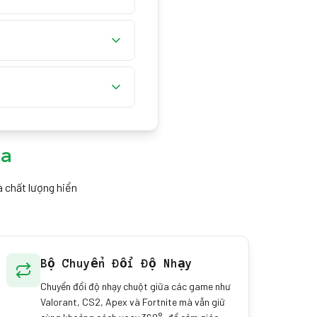
el mỗi giây cùng hướng,
ổn định cho thấy con lăn
 Tốc độ không ổn định, bị
ra
à chất lượng hiển
Bộ Chuyển Đổi Độ Nhạy
Chuyển đổi độ nhạy chuột giữa các game như
Valorant, CS2, Apex và Fortnite mà vẫn giữ