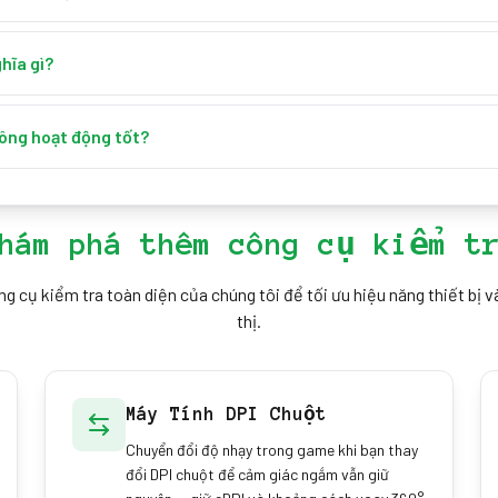
 lên và xuống trong vùng kiểm tra. Công cụ đo tốc độ cuộn bằng pix
uất cuộn theo thời gian thực.
hĩa gì?
mỗi giây (px/s). Giá trị cao hơn nghĩa là cuộn nhanh hơn, còn số liệu 
hông hoạt động tốt?
i, bộ phận cơ khí bị mòn, lỗi trình điều khiển hoặc thiết lập độ nhạy.
bạn khoanh vùng vấn đề.
hám phá thêm công cụ kiểm t
 cụ kiểm tra toàn diện của chúng tôi để tối ưu hiệu năng thiết bị v
thị.
Máy Tính DPI Chuột
Chuyển đổi độ nhạy trong game khi bạn thay
đổi DPI chuột để cảm giác ngắm vẫn giữ