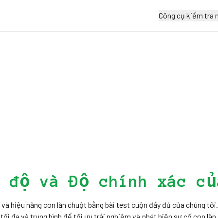
Công cụ kiểm tra 
c độ và Độ chính xác củ
 và hiệu năng con lăn chuột bằng bài test cuộn đầy đủ của chúng tôi
tối đa và trung bình để tối ưu trải nghiệm và phát hiện sự cố con lăn.