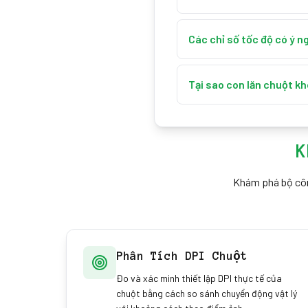
Nhấn Bắt đầu, sau đó cuộn
tổng quãng đường và tần s
Các chỉ số tốc độ có ý ng
Tốc độ hiển thị bằng pixel 
mượt và ở tình trạng tốt.
Tại sao con lăn chuột k
Nguyên nhân phổ biến là bụ
nhảy hoặc lỗi hướng giúp 
K
Khám phá bộ công
Phân Tích DPI Chuột
Đo và xác minh thiết lập DPI thực tế của
chuột bằng cách so sánh chuyển động vật lý