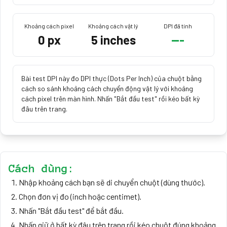
Khoảng cách pixel
Khoảng cách vật lý
DPI đã tính
0
px
5
inches
---
Bài test DPI này đo DPI thực (Dots Per Inch) của chuột bằng
cách so sánh khoảng cách chuyển động vật lý với khoảng
cách pixel trên màn hình. Nhấn "Bắt đầu test" rồi kéo bất kỳ
đâu trên trang.
Cách dùng:
Nhập khoảng cách bạn sẽ di chuyển chuột (dùng thước).
Chọn đơn vị đo (inch hoặc centimet).
Nhấn "Bắt đầu test" để bắt đầu.
Nhấn giữ ở bất kỳ đâu trên trang rồi kéo chuột đúng khoảng