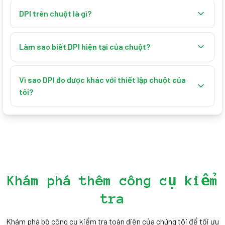
DPI trên chuột là gì?
DPI (Dots Per Inch) đo độ nhạy của chuột. Nó cho biết
con trỏ di chuyển bao nhiêu pixel cho mỗi inch chuyển
Làm sao biết DPI hiện tại của chuột?
động vật lý. DPI cao làm con trỏ nhanh hơn.
Dùng bài test này: kéo chuột một khoảng cách đã biết
và so chuyển động pixel, hoặc kiểm tra phần mềm
Vì sao DPI đo được khác với thiết lập chuột của
chuột hay thông số nhà sản xuất.
tôi?
Tốc độ con trỏ của hệ thống, độ nhạy trong game và gia
tốc chuột đều ảnh hưởng đến chuyển động con trỏ. Tắt
gia tốc để có bài test chính xác.
Khám phá thêm công cụ kiểm
tra
Khám phá bộ công cụ kiểm tra toàn diện của chúng tôi để tối ưu