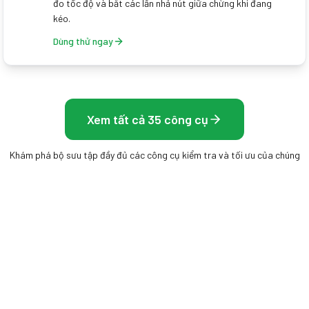
đo tốc độ và bắt các lần nhả nút giữa chừng khi đang
kéo.
Dùng thử ngay
Xem tất cả 35 công cụ
Khám phá bộ sưu tập đầy đủ các công cụ kiểm tra và tối ưu của chúng
tôi
Frame Rate Test
Công cụ miễn phí trên trình duyệt để đo màn hình,
chuột và tốc độ khung hình của bạn — không cần cài
đặt, kết quả tức thì.