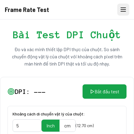
Frame Rate Test
Bài Test DPI Chuột
Đo và xác minh thiết lập DPI thực của chuột. So sánh
chuyển động vật lý của chuột với khoảng cách pixel trên
màn hình để tính DPI thật và tối ưu độ nhạy.
DPI:
---
Bắt đầu test
Khoảng cách di chuyển vật lý của chuột:
Inch
cm
(
12.70
cm
)