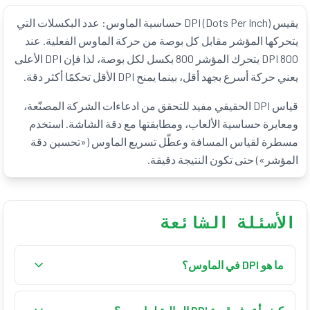
يقيس DPI (Dots Per Inch) حساسية الماوس: عدد البكسلات التي
يتحركها المؤشر مقابل كل بوصة من حركة الماوس الفعلية. عند
800 DPI يتحرك المؤشر 800 بكسل لكل بوصة، لذا فإن DPI الأعلى
يعني حركة أسرع بجهد أقل، بينما يمنح DPI الأقل تحكمًا أكثر دقة.
قياس DPI الحقيقي مفيد للتحقق من ادعاءات الشركة المصنّعة،
ومعايرة حساسية الألعاب، ومطابقتها مع دقة الشاشة. استخدم
مسطرة لقياس المسافة وعطّل تسريع الماوس («تحسين دقة
المؤشر») حتى تكون النتيجة دقيقة.
الأسئلة الشائعة
ما هو DPI في الماوس؟
يقيس DPI (Dots Per Inch) حساسية الماوس. وهو يوضح
عدد بكسلات الشاشة التي يتحركها المؤشر مقابل كل بوصة