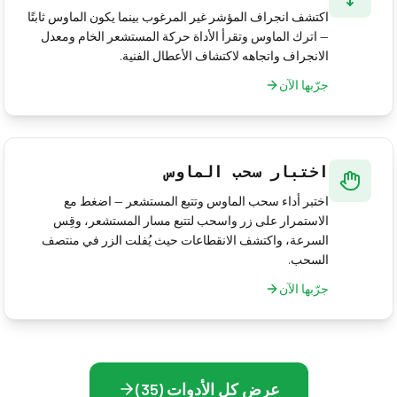
اكتشف انجراف المؤشر غير المرغوب بينما يكون الماوس ثابتًا
— اترك الماوس وتقرأ الأداة حركة المستشعر الخام ومعدل
الانجراف واتجاهه لاكتشاف الأعطال الفنية.
جرّبها الآن
اختبار سحب الماوس
اختبر أداء سحب الماوس وتتبع المستشعر — اضغط مع
الاستمرار على زر واسحب لتتبع مسار المستشعر، وقِس
السرعة، واكتشف الانقطاعات حيث يُفلت الزر في منتصف
السحب.
جرّبها الآن
عرض كل الأدوات (35)