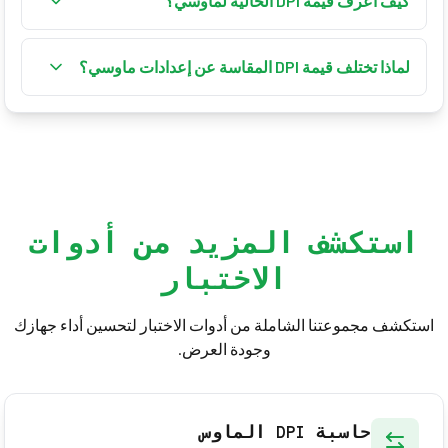
كيف أعرف قيمة DPI الحالية لماوسي؟
من الحركة الفعلية للماوس. DPI الأعلى يعني حركة أسرع
استخدم هذا المحلل بسحب الماوس مسافة معلومة
للمؤشر.
ومقارنة حركة البكسل، أو تحقق من برنامج الماوس أو
لماذا تختلف قيمة DPI المقاسة عن إعدادات ماوسي؟
مواصفات الشركة المصنّعة.
تؤثر سرعة المؤشر في نظام التشغيل والحساسية داخل
اللعبة وتسريع الماوس على حركة المؤشر. عطّل تسريع
الماوس لإجراء اختبار دقيق.
استكشف المزيد من أدوات
الاختبار
استكشف مجموعتنا الشاملة من أدوات الاختبار لتحسين أداء جهازك
وجودة العرض.
حاسبة DPI الماوس