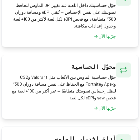
حوّل حساسيتك داخل اللعبة عند تغيير DPI الماوس لتحافظ
تصويبتك على نفس الإحساس — تُبقي eDPI ومسافة دوران
360° متطابقة، مع فحص eDPI لكل لعبة لأكثر من 100+ لعبة
وجدول إعدادات مكافئة.
جرّبها الآن
محوّل الحساسية
حوّل حساسية الماوس بين الألعاب مثل Valorant وCS2
وApex وFortnite مع الحفاظ على نفس مسافة دوران 360°
ليظل إحساس تصويبتك متطابقًا — عبر أكثر من 100+ لعبة مع
فحص yaw وeDPI لكل لعبة.
جرّبها الآن
أداة اختبار الماوس