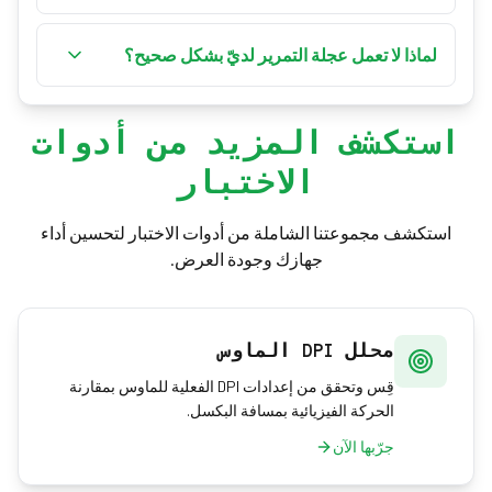
الثانية إلى جانب الاتجاه والمسافة الإجمالية ومعدل
تُعرض السرعة بالبكسل في الثانية (px/s). تعني القيم
التمرير في الوقت الفعلي.
الأعلى تمريرًا أسرع، بينما تشير القراءات الثابتة إلى
لماذا لا تعمل عجلة التمرير لديّ بشكل صحيح؟
عجلة سلسة وفي حالة جيدة.
الأسباب الشائعة هي الغبار أو الأجزاء الميكانيكية
المتآكلة أو مشكلات برنامج التشغيل أو إعدادات
استكشف المزيد من أدوات
الحساسية. تساعدك السرعات غير الثابتة أو التخطي أو
الاختبار
أخطاء الاتجاه على تحديد المشكلة.
استكشف مجموعتنا الشاملة من أدوات الاختبار لتحسين أداء
جهازك وجودة العرض.
محلل DPI الماوس
قِس وتحقق من إعدادات DPI الفعلية للماوس بمقارنة
الحركة الفيزيائية بمسافة البكسل.
جرّبها الآن