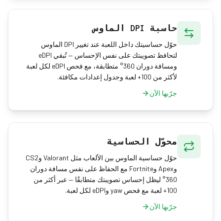
حاسبة DPI الماوس
حوّل حساسيتك داخل اللعبة عند تغيير DPI الماوس
لتحافظ تصويبتك على نفس الإحساس — تُبقي eDPI
ومسافة دوران 360° متطابقة، مع فحص eDPI لكل لعبة
لأكثر من 100+ لعبة وجدول إعدادات مكافئة.
جرّبها الآن
محوّل الحساسية
حوّل حساسية الماوس بين الألعاب مثل Valorant وCS2
وApex وFortnite مع الحفاظ على نفس مسافة دوران
360° ليظل إحساس تصويبتك متطابقًا — عبر أكثر من
100+ لعبة مع فحص yaw وeDPI لكل لعبة.
جرّبها الآن